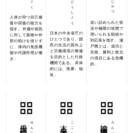
人体が持つ自己修
追い詰められた状
復や回復の能力を
況や極限の状態で
指す。 外傷や病気
日本の中央省庁の
用いられる戦術や
に対して薬物や外
ひとつであり、国
対応策を指す。 瀬
部の助けを借りず
民の生活の質向上
戸際とは、成功と
に、体内の免疫機
と労働環境の整備
失敗、勝利と敗北
能や代謝作用が働
を目的とした行政
の境目にある危機
き...
機関である。 具体
的...
的には、医療、福
祉...
千日回峰行
古今未曽有
論理的思考