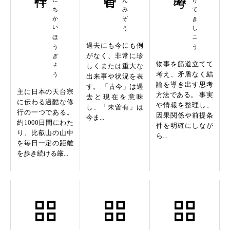
せんにちかいほうぎょう
ここんみぞう
ろんりてきしこう
過去にも今にも例
がなく、非常に珍
物事を筋道立てて
しくまたは重大な
考え、矛盾なく結
出来事や状況を表
論を導き出す思考
す。 「古今」は過
主に日本の天台宗
方法である。 事実
去と現在を意味
に伝わる過酷な修
や情報を整理し、
し、「未曽有」は
行の一つである。
因果関係や前提条
今ま...
約1000日間にわた
件を明確にしなが
り、比叡山の山中
ら...
を毎日一定の距離
を歩き続ける厳...