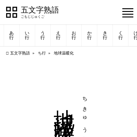
五文字熟語
あ
い
う
え
お
か
き
く
行
行
行
行
行
行
行
行
五文字熟語
ち行
地球温暖化
地球温暖化