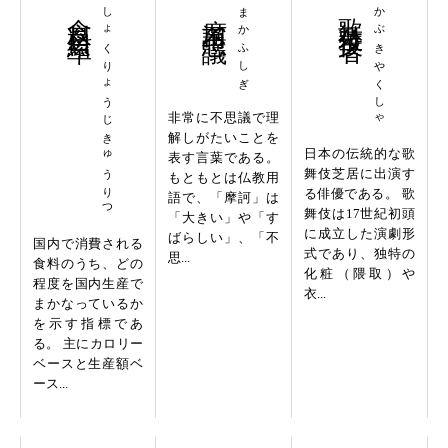
食料自給率
しょくりょうじきゅうりつ
摩訶不思議
まかふしぎ
歌舞伎役者
かぶきやくしゃ
非常に不思議で理
解しがたいことを
日本の伝統的な歌
表す言葉である。
舞伎芝居に出演す
もともとは仏教用
る俳優である。 歌
語で、「摩訶」は
舞伎は17世紀初頭
「大きい」や「す
に成立した演劇形
ばらしい」、「不
国内で消費される
式であり、独特の
思...
食料のうち、どの
化粧（隈取）や
程度を国内生産で
衣...
まかなっているか
を示す指標であ
る。 主にカロリー
ベースと生産額ベ
ース...