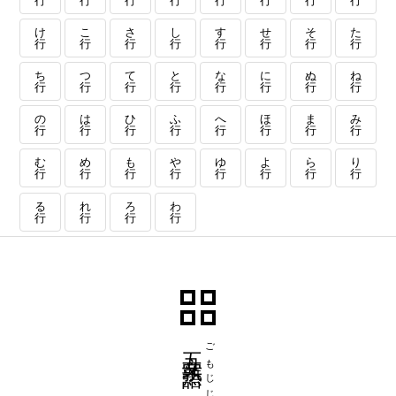
行
行
行
行
行
行
行
行
け
こ
さ
し
す
せ
そ
た
行
行
行
行
行
行
行
行
ち
つ
て
と
な
に
ぬ
ね
行
行
行
行
行
行
行
行
の
は
ひ
ふ
へ
ほ
ま
み
行
行
行
行
行
行
行
行
む
め
も
や
ゆ
よ
ら
り
行
行
行
行
行
行
行
行
る
れ
ろ
わ
行
行
行
行
五文字熟語
ごもじじゅくご