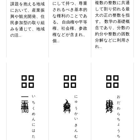
複数の整数に共通
にして持つ、尊重
課題を抱える地域
して割り切れる最
されるべき基本的
において、産業振
大の正の整数を指
な権利のことであ
興や観光開発、住
す。 数学の基礎概
る。 自由権や平等
民参加型の取り組
念であり、分数の
権、社会権、参政
みを通じて、地域
約分や整数の因数
権などが含まれ、
の活...
分解などに利用さ
個...
れ...
一工面二働
いちくめんにはたらき
入会金無料
にゅうかいきんむりょう
小田原提灯
おだわらちょうちん