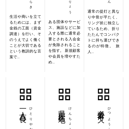
通常の提灯と異な
生活や商いを立て
り中骨が平たく、
ある団体やサービ
るためには、まず
リング状に独立し
ス、施設などに加
金銭の工面（資金
ているため、折り
入する際に通常必
調達）を行い、そ
たたんでコンパク
要とされる入会金
のうえでよく働く
トに持ち運びでき
が免除されること
ことが大切である
るのが特徴。 旅
を指す。 新規顧客
という教訓的な言
人...
や会員を増やすた
葉で...
め...
一人八百長
ひとりやおちょう
県庁所在地
必要不可欠
ひつようふかけつ