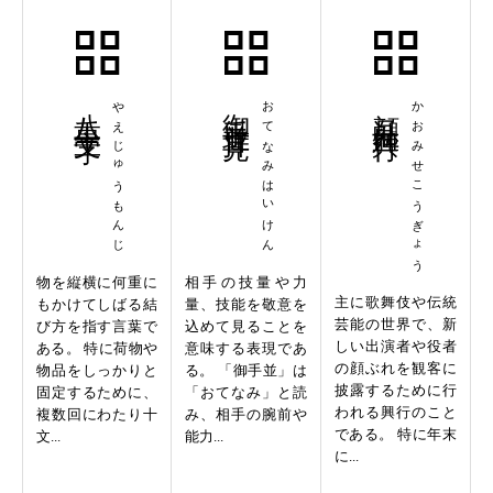
八重十文字
やえじゅうもんじ
御手並拝見
おてなみはいけん
顔見世興行
かおみせこうぎょう
物を縦横に何重に
相手の技量や力
主に歌舞伎や伝統
もかけてしばる結
量、技能を敬意を
芸能の世界で、新
び方を指す言葉で
込めて見ることを
しい出演者や役者
ある。 特に荷物や
意味する表現であ
の顔ぶれを観客に
物品をしっかりと
る。 「御手並」は
披露するために行
固定するために、
「おてなみ」と読
われる興行のこと
複数回にわたり十
み、相手の腕前や
である。 特に年末
文...
能力...
に...