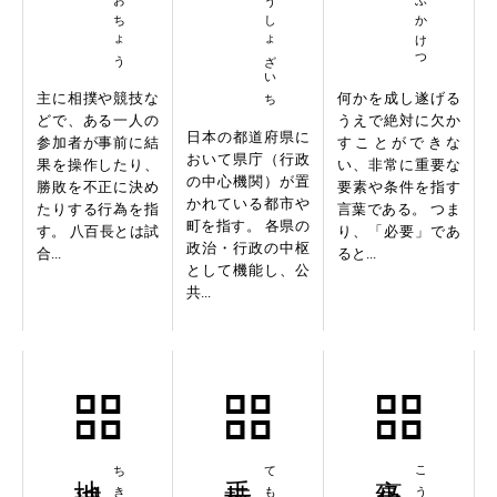
けんちょうしょざいち
主に相撲や競技な
何かを成し遂げる
どで、ある一人の
うえで絶対に欠か
日本の都道府県に
参加者が事前に結
すことができな
おいて県庁（行政
果を操作したり、
い、非常に重要な
の中心機関）が置
勝敗を不正に決め
要素や条件を指す
かれている都市や
たりする行為を指
言葉である。 つま
町を指す。 各県の
す。 八百長とは試
り、「必要」であ
政治・行政の中枢
合...
ると...
として機能し、公
共...
地球温暖化
手持無沙汰
高級住宅街