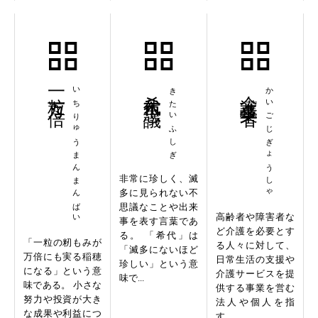
一粒万々倍
いちりゅうまんまんばい
希代不思議
きたいふしぎ
介護事業者
かいごじぎょうしゃ
非常に珍しく、滅
多に見られない不
思議なことや出来
高齢者や障害者な
事を表す言葉であ
ど介護を必要とす
る。 「希代」は
「一粒の籾もみが
る人々に対して、
「滅多にないほど
万倍にも実る稲穂
日常生活の支援や
珍しい」という意
になる」という意
介護サービスを提
味で...
味である。 小さな
供する事業を営む
努力や投資が大き
法人や個人を指
な成果や利益につ
す。 ...