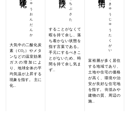
ちきゅうおんだんか
てもちぶさた
こうきゅうじゅうたくがい
することがなくて
暇を持て余し、落
ち着かない状態を
大気中の二酸化炭
指す言葉である。
素（CO₂）やメタ
手元にするべきこ
ンなどの温室効果
とがないため、時
富裕層が多く居住
ガスの増加によ
間を持て余し気ま
する地域であり、
り、地球全体の平
ず...
土地や住宅の価格
均気温が上昇する
が高く、環境や治
現象を指す。 主に
安が良好な住宅地
化...
を指す。 街並みや
建物の質、周辺の
施...