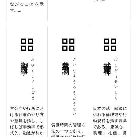
ながることを示
す。...
御役所仕事
おやくしょしごと
裁量労働制
さいりょうろうどうせい
武士道精神
ぶしどうせいしん
官公庁や役所にお
日本の武士階級に
ける仕事のやり方
伝わる倫理観や行
や態度を指し、し
動規範を指す言葉
労働時間の管理方
ばしば非効率で形
である。 忠誠心、
法の一つであり、
式的、融通が利か
義理、礼儀、勇