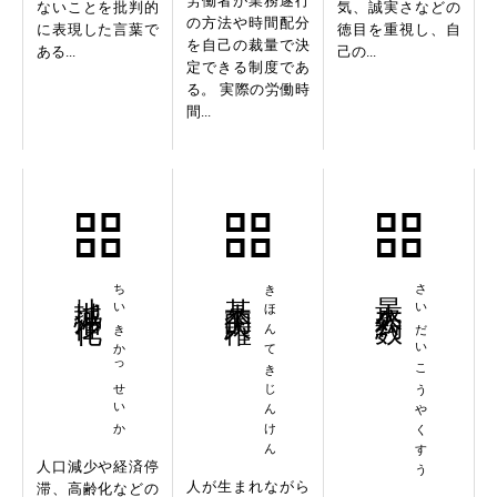
労働者が業務遂行
ないことを批判的
気、誠実さなどの
の方法や時間配分
に表現した言葉で
徳目を重視し、自
を自己の裁量で決
ある...
己の...
定できる制度であ
る。 実際の労働時
間...
地域活性化
ちいきかっせいか
基本的人権
きほんてきじんけん
最大公約数
さいだいこうやくすう
人口減少や経済停
人が生まれながら
滞、高齢化などの