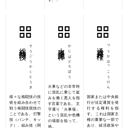
総合格闘技
そうごうかくとうぎ
火事場泥棒
かじばどろぼう
通貨発行権
つうかはっこうけん
火事などの非常時
に混乱に乗じて盗
様々な格闘技の技
国家または中央銀
みを働く悪人を指
術を組み合わせて
行が法定通貨を発
す言葉である。 文
戦う格闘技競技の
行する権利を指
字通り「火事場」
ことである。 打撃
す。 これは国家主
という混乱や危機
技（パンチ、キッ
権の重要な一部で
の場面を狙って、
ク）、組み技（関
あり、経済政策や
他...