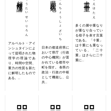
そうたいせいりろん
けんちょうしょざいち
とえはたえ
多くの層や重なり
が重なり合ってい
る様子を表す言葉
である。 「十重」
アルベルト・アイ
は十重にも重なっ
日本の都道府県に
ンシュタインによ
ている、「二十
おいて県庁（行政
って提唱された物
重」はさらに二十
の中心機関）が置
理学の理論であ
重に...
かれている都市や
り、時間や空間、
町を指す。 各県の
重力の性質を新た
政治・行政の中枢
に解明したもので
として機能し、公
ある。...
共...