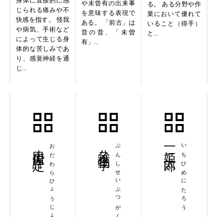
身体に直接的に感
や未曾有の出来事
る。 ある分野や作
じられる痛みや不
を意味する表現で
業において優れて
快感を指す。 怪我
ある。 「前古」は
いること（得手）
や病気、手術など
昔の昔、「未曽
と...
によって生じる身
有」...
体的な苦しみであ
り、感覚神経を通
じ...
小田原評定
おだわらひょうじょう
分子生物学
ぶんしせいぶつがく
一姫二太郎
いちひめにたろう