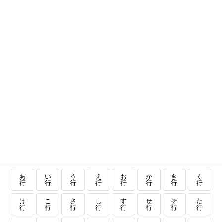
あ
い
う
え
お
か
き
く
行
行
行
行
行
行
行
行
け
こ
さ
し
す
せ
そ
た
行
行
行
行
行
行
行
行