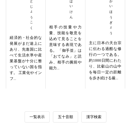
はってんとじょうこく
せんにちかいほうぎょう
相手の技量や力
量、技能を敬意を
経済的・社会的な
込めて見ることを
主に日本の天台宗
発展がまだ途上に
意味する表現であ
に伝わる過酷な修
あり、先進国に比
る。 「御手並」は
行の一つである。
べて生活水準や産
「おてなみ」と読
約1000日間にわた
業基盤が十分に整
み、相手の腕前や
り、比叡山の山中
っていない国を指
能力...
を毎日一定の距離
す。 工業化やイン
を歩き続ける厳...
フ...
一覧表示
五十音順
漢字検索