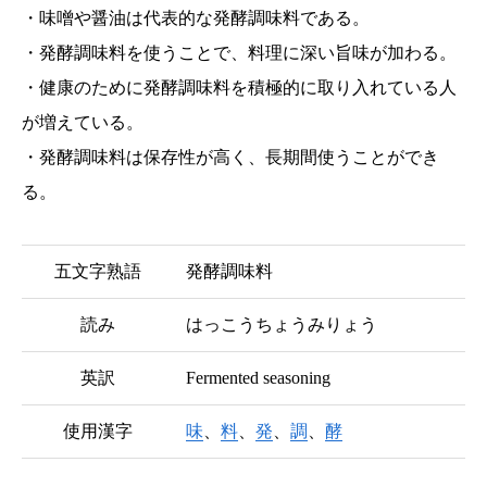
・味噌や醤油は代表的な発酵調味料である。
・発酵調味料を使うことで、料理に深い旨味が加わる。
・健康のために発酵調味料を積極的に取り入れている人
が増えている。
・発酵調味料は保存性が高く、長期間使うことができ
る。
五文字熟語
発酵調味料
読み
はっこうちょうみりょう
英訳
Fermented seasoning
使用漢字
味
、
料
、
発
、
調
、
酵