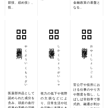
節技、絞め技）、
金融政策の基盤と
投...
なる...
薬用育毛剤
やくよういくもうざい
視覚障害者
しかくしょうがいしゃ
御役所仕事
おやくしょしごと
官公庁や役所にお
ける仕事のやり方
医薬部外品として
視力の低下や視野
や態度を指し、し
認められた成分を
の欠損などによ
ばしば非効率で形
含み、頭皮の血行
り、日常生活や社
式的、融通が利か
促進や毛根の活性
会活動に支障をき