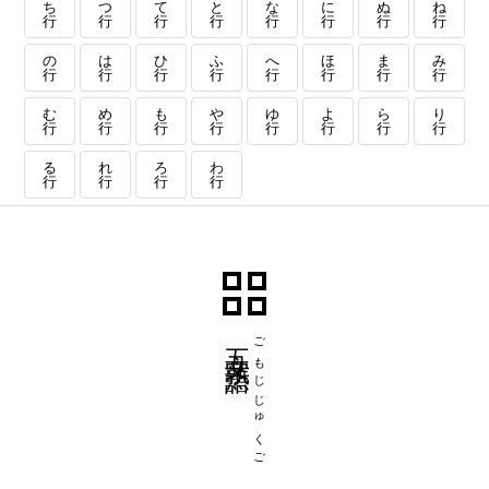
ち
つ
て
と
な
に
ぬ
ね
行
行
行
行
行
行
行
行
の
は
ひ
ふ
へ
ほ
ま
み
行
行
行
行
行
行
行
行
む
め
も
や
ゆ
よ
ら
り
行
行
行
行
行
行
行
行
る
れ
ろ
わ
行
行
行
行
五文字熟語
ごもじじゅくご