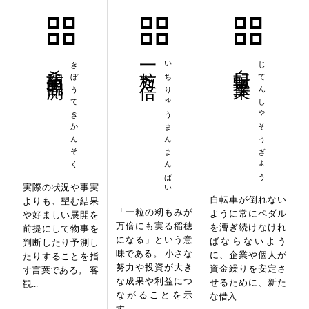
希望的観測
きぼうてきかんそく
一粒万々倍
いちりゅうまんまんばい
自転車操業
じてんしゃそうぎょう
実際の状況や事実
自転車が倒れない
よりも、望む結果
「一粒の籾もみが
ように常にペダル
や好ましい展開を
万倍にも実る稲穂
を漕ぎ続けなけれ
前提にして物事を
になる」という意
ばならないよう
判断したり予測し
味である。 小さな
に、企業や個人が
たりすることを指
努力や投資が大き
資金繰りを安定さ
す言葉である。 客
な成果や利益につ
せるために、新た
観...
ながることを示
な借入...
す。...