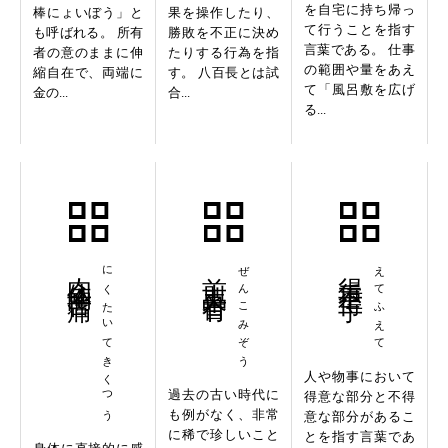
を自宅に持ち帰っ
棒にょいぼう」と
果を操作したり、
て行うことを指す
も呼ばれる。 所有
勝敗を不正に決め
言葉である。 仕事
者の意のままに伸
たりする行為を指
の範囲や量をあえ
縮自在で、両端に
す。 八百長とは試
て「風呂敷を広げ
金の...
合...
る...
肉体的苦痛
にくたいてきくつう
前古未曽有
ぜんこみぞう
得手不得手
えてふえて
人や物事において
過去の古い時代に
得意な部分と不得
も例がなく、非常
意な部分があるこ
に稀で珍しいこと
とを指す言葉であ