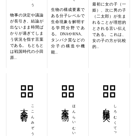
最初に女の子（一
生物の構成要素で
姫）、次に男の子
物事の決定や議論
ある分子レベルで
（二太郎）が生ま
が長引き、結論が
生命現象を解明す
れることが理想的
出ないまま時間ば
る学問分野であ
とされる言い伝え
かりが過ぎてしま
る。 DNAやRNA、
である。 これは、
う状況を指す言葉
タンパク質などの
女の子の方が比較
である。 もともと
分子の構造や機
的...
は戦国時代の小田
能...
原...
古今未曽有
ここんみぞう
本来無一物
ほんらいむいちもつ
白無垢鉄火
しろむくてっか