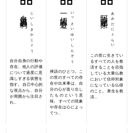
自意識過剰
じいしきかじょう
一切唯心造
いっさいゆいしんぞう
阿弥陀如来
あみだにょらい
この世に生きてい
自分自身の行動や
るすべての人を救
存在、他人の評価
済することを目指
禅語のひとつ。こ
について過度に意
している大乗仏教
の世のすべての存
識しすぎる状態を
において信仰対象
在や出来事は、自
指す。 自己中心的
になっている仏様
分の心が造り出し
な視点から、自分
のこと。 衆生を救
たものという意
が周囲から注目さ
済...
味。 すべての現象
れ...
や存在は心によっ
てつ...