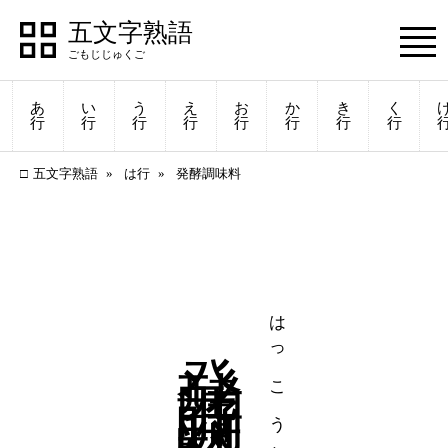
五文字熟語
あ
い
う
え
お
か
き
く
行
行
行
行
行
行
行
行
五文字熟語
は行
発酵調味料
発酵調味料