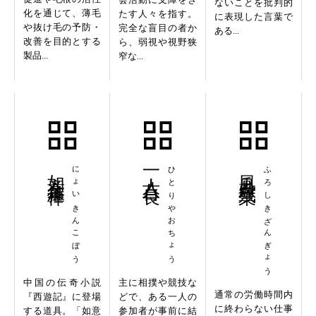
ないことを批判的
化を通じて、薄毛
たす人々を指す。
に表現した言葉で
や抜け毛の予防・
完全な盲目の者か
ある...
改善を目的とする
ら、弱視や視野狭
製品...
窄な...
如意金箍棒
にょいきんこぼう
一人八百長
ひとりやおちょう
風呂敷残業
ふろしきざんぎょう
中国の伝奇小説
主に相撲や競技な
通常の労働時間内
『西遊記』に登場
どで、ある一人の
に終わらない仕事
する道具。「如意
参加者が事前に結