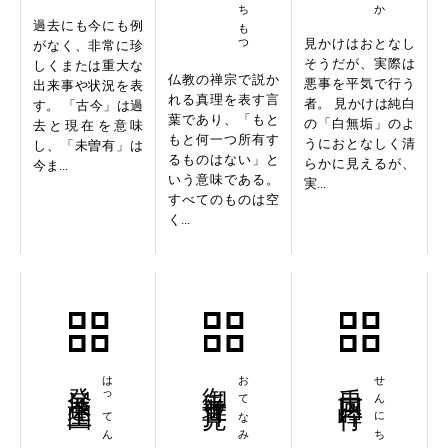
過去にも今にも例
見かけはおとなし
がなく、非常に珍
そうだが、実際は
しくまたは重大な
仏教の禅宗で説か
悪事を平気で行う
出来事や状況を表
れる真理を表す言
者。 見かけは純白
す。 「古今」は過
葉であり、「もと
の「白無垢」のよ
去と現在を意味
もと何一つ所有す
うにおとなしく清
し、「未曽有」は
るものはない」と
らかに見えるが、
今ま...
いう意味である。
実...
すべてのものは空
く...
発展途上国
御手並拝見
おてなみはいけん
千日回峰行