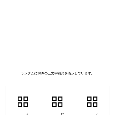
ランダムに30件の五文字熟語を表示しています。
相対性理論
県庁所在地
十重二十重