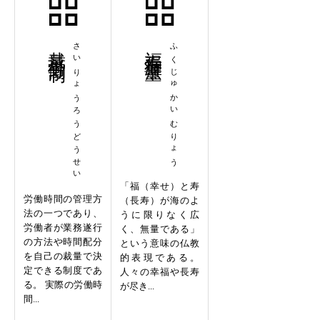
裁量労働制
さいりょうろうどうせい
福寿海無量
ふくじゅかいむりょう
「福（幸せ）と寿
労働時間の管理方
（長寿）が海のよ
法の一つであり、
うに限りなく広
労働者が業務遂行
く、無量である」
の方法や時間配分
という意味の仏教
を自己の裁量で決
的表現である。
定できる制度であ
人々の幸福や長寿
る。 実際の労働時
が尽き...
間...