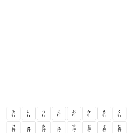
あ
い
う
え
お
か
き
く
行
行
行
行
行
行
行
行
け
こ
さ
し
す
せ
そ
た
行
行
行
行
行
行
行
行