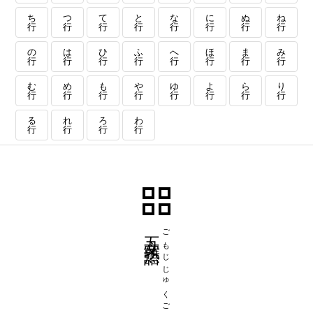
ち
つ
て
と
な
に
ぬ
ね
行
行
行
行
行
行
行
行
の
は
ひ
ふ
へ
ほ
ま
み
行
行
行
行
行
行
行
行
む
め
も
や
ゆ
よ
ら
り
行
行
行
行
行
行
行
行
る
れ
ろ
わ
行
行
行
行
五文字熟語
ごもじじゅくご