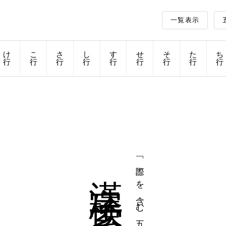
一覧表示
け
こ
さ
し
す
せ
そ
た
ち
行
行
行
行
行
行
行
行
行
漢字検索
「際」を含む五文字熟語