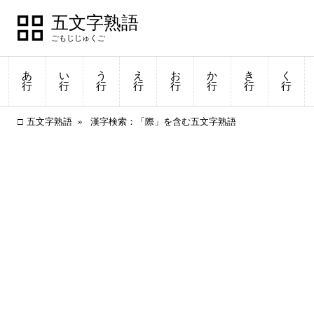
五文字熟語
あ
い
う
え
お
か
き
く
行
行
行
行
行
行
行
行
五文字熟語
漢字検索：「際」を含む五文字熟語