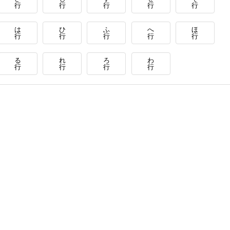
行
行
行
行
行
は
ひ
ふ
へ
ほ
行
行
行
行
行
る
れ
ろ
わ
行
行
行
行