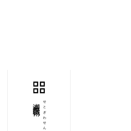
瀬戸際戦術
せとぎわせんじゅつ