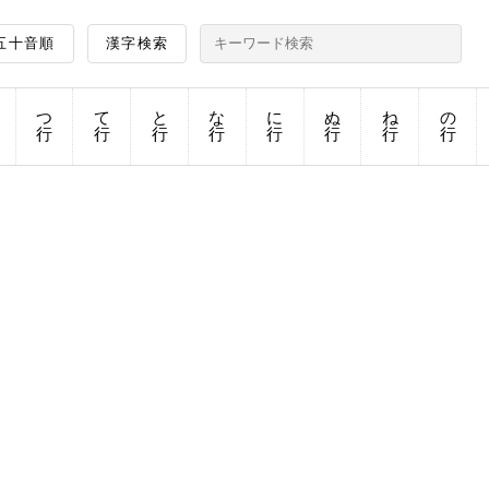
五十音順
漢字検索
つ
て
と
な
に
ぬ
ね
の
行
行
行
行
行
行
行
行