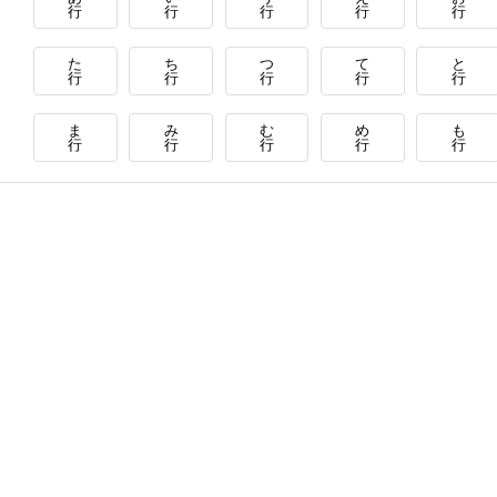
行
行
行
行
行
た
ち
つ
て
と
行
行
行
行
行
ま
み
む
め
も
行
行
行
行
行