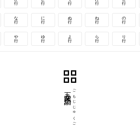
行
行
行
行
行
な
に
ぬ
ね
の
行
行
行
行
行
や
ゆ
よ
ら
り
行
行
行
行
行
五文字熟語
ごもじじゅくご