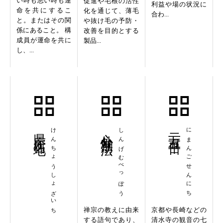
い時も悪い時も運
促進や毛根の活性
利益や場の状況に
命を共にするこ
化を通じて、薄毛
合わ...
と。またはその関
や抜け毛の予防・
係にあること。 構
改善を目的とする
成員が運命を共に
製品...
し、...
県庁所在地
けんちょうしょざいち
心外無別法
しんげむべっぽう
二万五千日
にまんごせんにち
禅宗の教えに由来
京都や長崎などの
する語句であり、
清水寺の観音の七