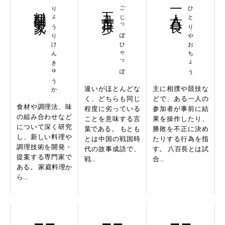
料理研究家
りょうりけんきゅうか
五十歩百歩
ごじっぽひゃっぽ
一人八百長
ひとりやおちょう
違いがほとんどな
主に相撲や競技な
く、どちらも同じ
どで、ある一人の
食材や調理法、味
程度に劣っている
参加者が事前に結
の組み合わせなど
ことを意味する言
果を操作したり、
について深く研究
葉である。 もとも
勝敗を不正に決め
し、新しい料理や
とは中国の戦国時
たりする行為を指
調理技術を開発・
代の故事成語で、
す。 八百長とは試
提案する専門家で
戦...
合...
ある。 家庭料理か
ら...