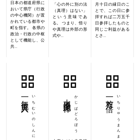
日本の都道府県に
「心の外に別の法
月十日の縁日のこ
おいて県庁（行政
（真理）はない」
とで、この日に参
の中心機関）が置
という意味であ
拝すれば二万五千
かれている都市や
る。 つまり、悟り
日参拝したものと
町を指す。 各県の
や真理は外部の形
同じご利益がある
政治・行政の中枢
式や...
とさ...
として機能し、公
共...
一無位真人
いちむいのしんにん
火事場泥棒
かじばどろぼう
一粒万々倍
いちりゅうまんまんばい