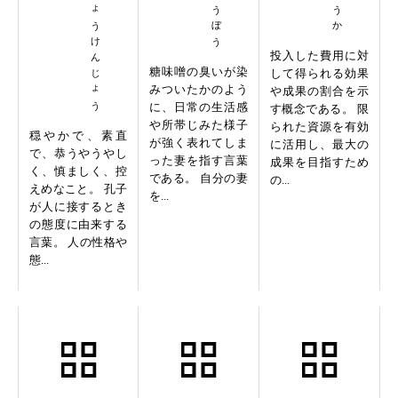
おんりょうきょうけんじょう
投入した費用に対
糖味噌の臭いが染
して得られる効果
みついたかのよう
や成果の割合を示
に、日常の生活感
す概念である。 限
や所帯じみた様子
られた資源を有効
穏やかで、素直
が強く表れてしま
に活用し、最大の
で、恭うやうやし
った妻を指す言葉
成果を目指すため
く、慎ましく、控
である。 自分の妻
の...
えめなこと。 孔子
を...
が人に接するとき
の態度に由来する
言葉。 人の性格や
態...