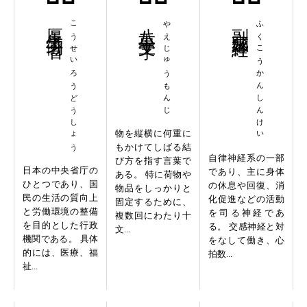
厚生労働省
こうせいろうどうしょう
八重十文字
やえじゅうもんじ
副交感神経
ふくこうかんしんけい
物を縦横に何重に
もかけてしばる結
自律神経系の一部
び方を指す言葉で
日本の中央省庁の
であり、主に身体
ある。 特に荷物や
ひとつであり、国
の休息や回復、消
物品をしっかりと
民の生活の質向上
化促進などの活動
固定するために、
と労働環境の整備
を司る神経であ
複数回にわたり十
を目的とした行政
る。 交感神経と対
文...
機関である。 具体
をなして働き、心
的には、医療、福
拍数...
祉...