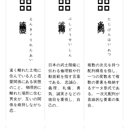
遠距離恋愛
えんきょりれんあい
武士道精神
ぶしどうせいしん
多次元配列
たじげんはいれつ
日本の武士階級に
複数の次元を持つ
遠く離れた土地に
伝わる倫理観や行
配列構造を指し、
住んでいる人と恋
動規範を指す言葉
一つの変数名で複
愛関係にある状態
である。 忠誠心、
数の要素を格納す
のこと。 物理的に
義理、礼儀、勇
るデータ形式であ
離れた場所に住む
気、誠実さなどの
る。 一次元配列が
男女が、互いの関
徳目を重視し、自
直線的な要素の集
係を維持しながら
己の...
合...
恋...