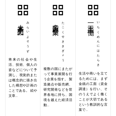
未来予想図
みらいよそうず
多国籍企業
たこくせききぎょう
一工面二働
いちくめんにはたらき
将来の社会や生
活、技術、個人の
複数の国にまたが
姿などについて予
生活や商いを立て
って事業展開を行
測し、視覚的また
るためには、まず
う企業を指す。 製
は概念的に描き出
金銭の工面（資金
造拠点や販売網、
した構想や計画の
調達）を行い、そ
研究開発などを世
ことである。 絵や
のうえでよく働く
界各地に持ち、国
文章...
ことが大切である
境を越えた経済活
という教訓的な言
動...
葉で...