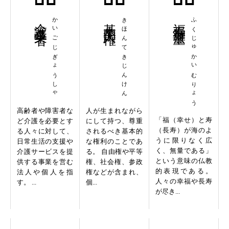
介護事業者
かいごじぎょうしゃ
基本的人権
きほんてきじんけん
福寿海無量
ふくじゅかいむりょう
高齢者や障害者な
人が生まれながら
「福（幸せ）と寿
ど介護を必要とす
にして持つ、尊重
（長寿）が海のよ
る人々に対して、
されるべき基本的
うに限りなく広
日常生活の支援や
な権利のことであ
く、無量である」
介護サービスを提
る。 自由権や平等
という意味の仏教
供する事業を営む
権、社会権、参政
的表現である。
法人や個人を指
権などが含まれ、
人々の幸福や長寿
す。 ...
個...
が尽き...