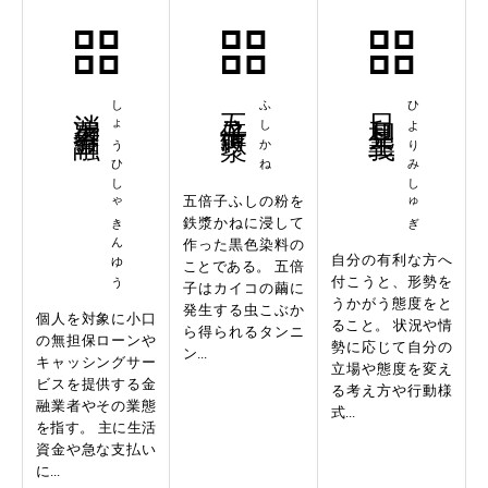
消費者金融
しょうひしゃきんゆう
五倍子鉄漿
ふしかね
日和見主義
ひよりみしゅぎ
五倍子ふしの粉を
鉄漿かねに浸して
作った黒色染料の
自分の有利な方へ
ことである。 五倍
付こうと、形勢を
子はカイコの繭に
うかがう態度をと
発生する虫こぶか
個人を対象に小口
ること。 状況や情
ら得られるタンニ
の無担保ローンや
勢に応じて自分の
ン...
キャッシングサー
立場や態度を変え
ビスを提供する金
る考え方や行動様
融業者やその業態
式...
を指す。 主に生活
資金や急な支払い
に...