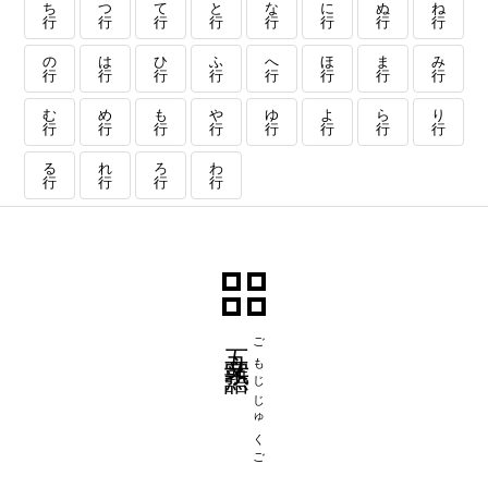
ち
つ
て
と
な
に
ぬ
ね
行
行
行
行
行
行
行
行
の
は
ひ
ふ
へ
ほ
ま
み
行
行
行
行
行
行
行
行
む
め
も
や
ゆ
よ
ら
り
行
行
行
行
行
行
行
行
る
れ
ろ
わ
行
行
行
行
五文字熟語
ごもじじゅくご