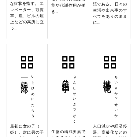
な症状を指す。 エ
語である。 日々の
能や代謝作用が働
レベーター、観覧
生活や出来事のす
き...
車、崖、ビルの屋
べてをありのまま
上などの高所に立
に...
っ...
一姫二太郎
いちひめにたろう
分子生物学
ぶんしせいぶつがく
地域活性化
ちいきかっせいか
最初に女の子（一
人口減少や経済停
生物の構成要素で
姫）、次に男の子
滞、高齢化などの