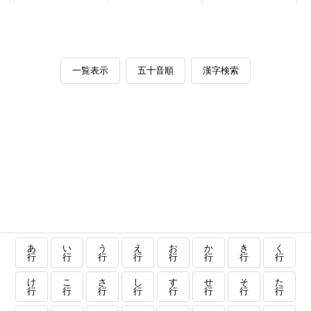
一覧表示
五十音順
漢字検索
あ
い
う
え
お
か
き
く
行
行
行
行
行
行
行
行
け
こ
さ
し
す
せ
そ
た
行
行
行
行
行
行
行
行