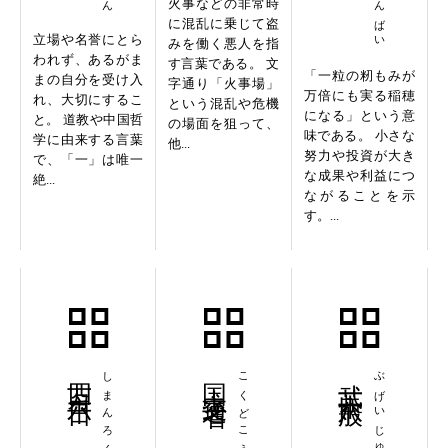
火事などの非常時
に混乱に乗じて盗
立場や名誉にとら
みを働く悪人を指
われず、あるがま
す言葉である。 文
「一粒の籾もみが
まの自分を受け入
字通り「火事場」
万倍にも実る稲穂
れ、大切にするこ
という混乱や危機
になる」という意
と。 道教や中国哲
の場面を狙って、
味である。 小さな
学に由来する言葉
他...
努力や投資が大き
で、「一」は唯一
な成果や利益につ
絶...
ながることを示
す。...
四万六千日
しまんろくせんにち
国土交通省
武芸十八般