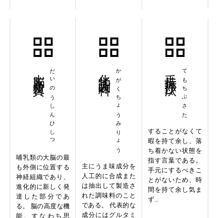
大脳新皮質
だいのうしんひしつ
化学調味料
かがくちょうみりょう
手持無沙汰
てもちぶさた
することがなくて
暇を持て余し、落
ち着かない状態を
哺乳類の大脳の最
指す言葉である。
主にうま味成分を
も外側に位置する
手元にするべきこ
人工的に合成また
神経組織であり、
とがないため、時
は抽出して製造さ
進化的に新しく発
間を持て余し気ま
れた調味料のこと
達した部分であ
ず...
である。 代表的な
る。 脳の高度な機
成分にはグルタミ
能、すなわち思