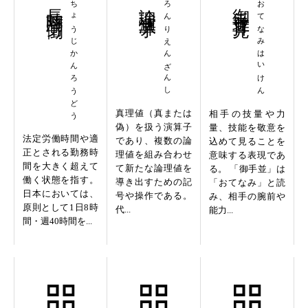
長時間労働
ちょうじかんろうどう
論理演算子
ろんりえんざんし
御手並拝見
おてなみはいけん
真理値（真または
相手の技量や力
偽）を扱う演算子
量、技能を敬意を
法定労働時間や適
であり、複数の論
込めて見ることを
正とされる勤務時
理値を組み合わせ
意味する表現であ
間を大きく超えて
て新たな論理値を
る。 「御手並」は
働く状態を指す。
導き出すための記
「おてなみ」と読
日本においては、
号や操作である。
み、相手の腕前や
原則として1日8時
代...
能力...
間・週40時間を...