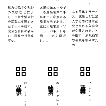
視力の低下や視野
太陽の光エネルギ
ある団体やサービ
の欠損などによ
ーを直接電気エネ
ス、施設などに加
り、日常生活や社
ルギーに変換する
入する際に通常必
会活動に支障をき
発電方法である。
要とされる入会金
たす人々を指す。
主に太陽電池（ソ
が免除されること
完全な盲目の者か
ーラーパネル）を
を指す。 新規顧客
ら、弱視や視野狭
用いて光を吸収
や会員を増やすた
窄な...
し、...
め...
温良恭倹譲
糠味噌女房
ぬかみそにょうぼう
費用対効果
ひようたいこうか