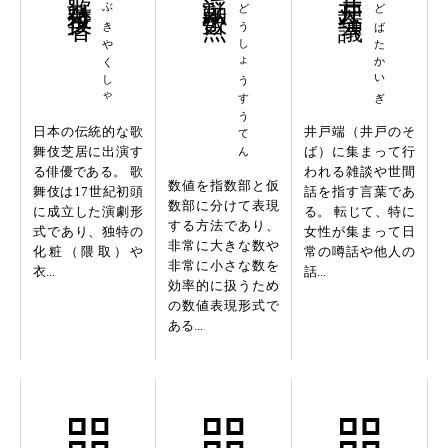
かぶきやくしゃ
ふどうしょうすうてん
いどばたかいぎ
日本の伝統的な歌
井戸端（井戸のそ
舞伎芝居に出演す
ば）に集まって行
る俳優である。 歌
われる雑談や世間
数値を指数部と仮
舞伎は17世紀初頭
話を指す言葉であ
数部に分けて表現
に成立した演劇形
る。 転じて、特に
する方法であり、
式であり、独特の
女性が集まって日
非常に大きな数や
化粧（隈取）や
常の噂話や他人の
非常に小さな数を
衣...
話...
効率的に扱うため
の数値表現形式で
ある...