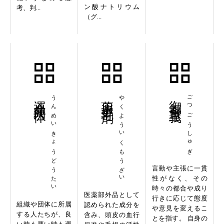
ン酸ナトリウム
考、判...
（グ...
運命共同体
うんめいきょうどうたい
薬用育毛剤
やくよういくもうざい
御都合主義
ごつごうしゅぎ
言動や主張に一貫
性がなく、その
時々の都合や成り
医薬部外品として
行きに応じて態度
組織や団体に所属
認められた成分を
や意見を変えるこ
する人たちが、良
含み、頭皮の血行
とを指す。 自身の