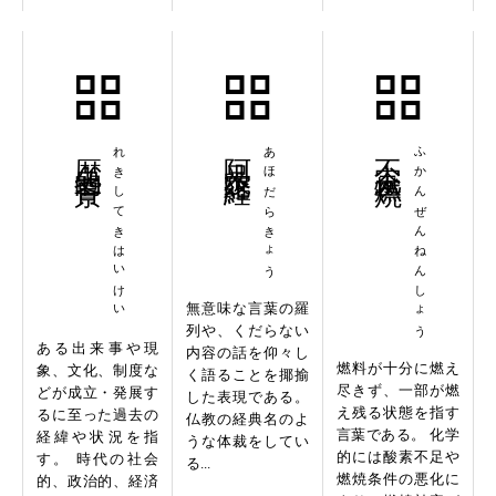
歴史的背景
れきしてきはいけい
阿呆陀羅経
あほだらきょう
不完全燃焼
ふかんぜんねんしょう
無意味な言葉の羅
列や、くだらない
ある出来事や現
内容の話を仰々し
燃料が十分に燃え
象、文化、制度な
く語ることを揶揄
尽きず、一部が燃
どが成立・発展す
した表現である。
え残る状態を指す
るに至った過去の
仏教の経典名のよ
言葉である。 化学
経緯や状況を指
うな体裁をしてい
的には酸素不足や
す。 時代の社会
る...
燃焼条件の悪化に
的、政治的、経済