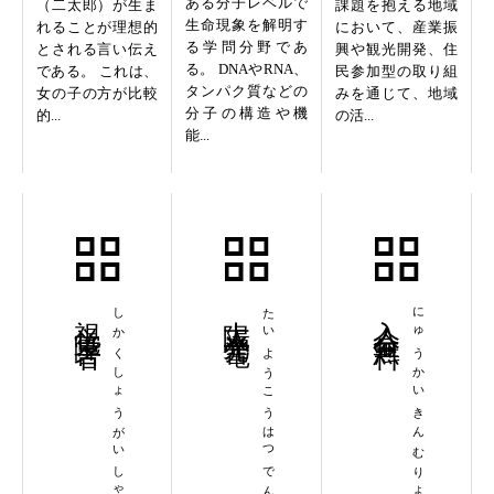
ある分子レベルで
（二太郎）が生ま
課題を抱える地域
生命現象を解明す
れることが理想的
において、産業振
る学問分野であ
とされる言い伝え
興や観光開発、住
る。 DNAやRNA、
である。 これは、
民参加型の取り組
タンパク質などの
女の子の方が比較
みを通じて、地域
分子の構造や機
的...
の活...
能...
視覚障害者
しかくしょうがいしゃ
太陽光発電
たいようこうはつでん
入会金無料
にゅうかいきんむりょう