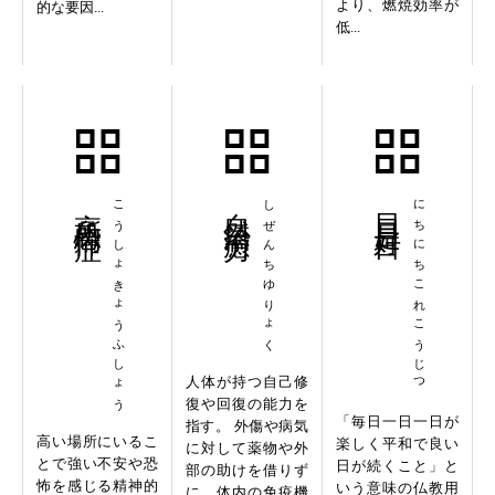
より、燃焼効率が
的な要因...
低...
高所恐怖症
こうしょきょうふしょう
自然治癒力
しぜんちゆりょく
日日是好日
にちにちこれこうじつ
人体が持つ自己修
復や回復の能力を
「毎日一日一日が
指す。 外傷や病気
高い場所にいるこ
楽しく平和で良い
に対して薬物や外
とで強い不安や恐
日が続くこと」と
部の助けを借りず
怖を感じる精神的
いう意味の仏教用
に、体内の免疫機