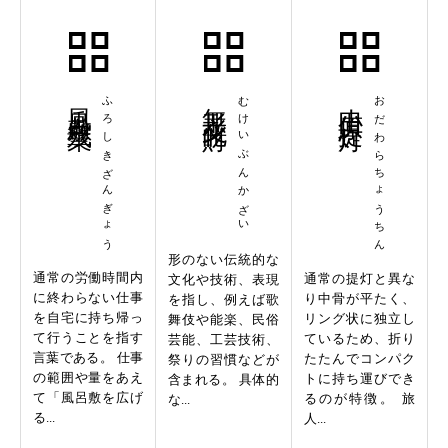
風呂敷残業
ふろしきざんぎょう
無形文化財
むけいぶんかざい
小田原提灯
おだわらちょうちん
形のない伝統的な
通常の労働時間内
通常の提灯と異な
文化や技術、表現
に終わらない仕事
り中骨が平たく、
を指し、例えば歌
を自宅に持ち帰っ
リング状に独立し
舞伎や能楽、民俗
て行うことを指す
ているため、折り
芸能、工芸技術、
言葉である。 仕事
たたんでコンパク
祭りの習慣などが
の範囲や量をあえ
トに持ち運びでき
含まれる。 具体的
て「風呂敷を広げ
るのが特徴。 旅
な...
る...
人...