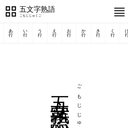
五文字熟語
あ
い
う
え
お
か
き
く
行
行
行
行
行
行
行
行
五文字熟語
ごもじじゅくご