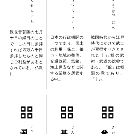
こくどこうつうしょう
ぶげいじゅうはっぱん
観世音菩薩の七月
日本の行政機関の
戦国時代から江戸
十日の縁日のこと
一つであり、国土
時代にかけて武士
で、この日に参拝
の利用・保全、都
が習得すべきとさ
すれば四万六千日
市・地域の整備、
れた十八種の武
参拝したものと同
交通政策、気象、
術・武道の総称で
じご利益があると
海上保安などに関
ある。 「般」は種
されている。 仏教
する業務を所管す
類の意であり、
に...
る中...
「十八...
国家公務員
甚兵衛羽織
希代不思議