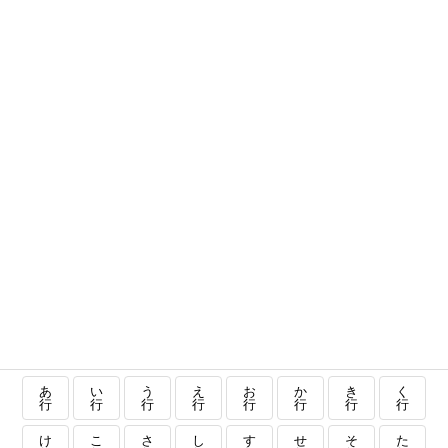
あ
い
う
え
お
か
き
く
行
行
行
行
行
行
行
行
け
こ
さ
し
す
せ
そ
た