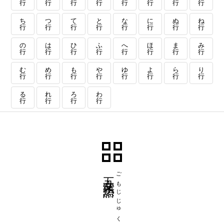
行
行
行
行
行
行
行
行
ち
つ
て
と
な
に
ぬ
ね
行
行
行
行
行
行
行
行
の
は
ひ
ふ
へ
ほ
ま
み
行
行
行
行
行
行
行
行
む
め
も
や
ゆ
よ
ら
り
行
行
行
行
行
行
行
行
る
れ
ろ
わ
行
行
行
行
五文字熟語
ごもじじゅくご