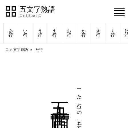
五文字熟語
あ
い
う
え
お
か
き
く
行
行
行
行
行
行
行
行
五文字熟語
た行
五十音順
「た行」の五文字熟語