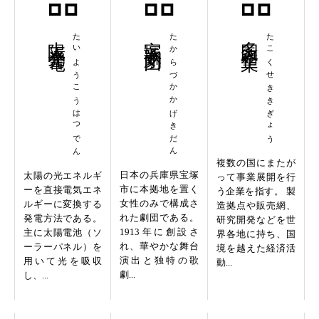
太陽光発電
たいようこうはつでん
宝塚歌劇団
たからづかかげきだん
多国籍企業
たこくせききぎょう
複数の国にまたが
日本の兵庫県宝塚
太陽の光エネルギ
って事業展開を行
市に本拠地を置く
ーを直接電気エネ
う企業を指す。 製
女性のみで構成さ
ルギーに変換する
造拠点や販売網、
れた劇団である。
発電方法である。
研究開発などを世
1913年に創設さ
主に太陽電池（ソ
界各地に持ち、国
れ、華やかな舞台
ーラーパネル）を
境を越えた経済活
演出と独特の歌
用いて光を吸収
動...
劇...
し、...