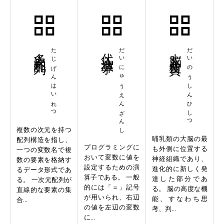
多次元配列
たじげんはいれつ
代入演算子
だいにゅうえんざんし
大脳新皮質
だいのうしんひしつ
複数の次元を持つ
哺乳類の大脳の最
配列構造を指し、
プログラミングに
も外側に位置する
一つの変数名で複
おいて変数に値を
神経組織であり、
数の要素を格納す
設定するための演
進化的に新しく発
るデータ形式であ
算子である。 一般
達した部分であ
る。 一次元配列が
的には「＝」記号
る。 脳の高度な機
直線的な要素の集
が用いられ、右辺
能、すなわち思
合...
の値を左辺の変数
考、判...
に...