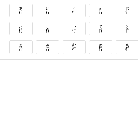
あ
い
う
え
お
行
行
行
行
行
た
ち
つ
て
と
行
行
行
行
行
ま
み
む
め
も
行
行
行
行
行