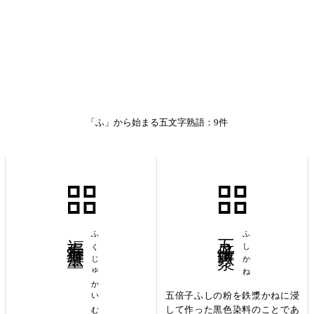
「ふ」から始まる五文字熟語：9件
福寿海無量
ふくじゅかいむりょう
五倍子鉄漿
ふしかね
五倍子ふしの粉を鉄漿かねに浸
して作った黒色染料のことであ