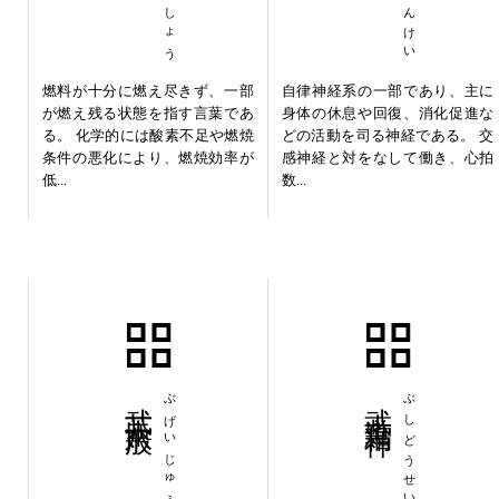
燃料が十分に燃え尽きず、一部
自律神経系の一部であり、主に
が燃え残る状態を指す言葉であ
身体の休息や回復、消化促進な
る。 化学的には酸素不足や燃焼
どの活動を司る神経である。 交
条件の悪化により、燃焼効率が
感神経と対をなして働き、心拍
低...
数...
武芸十八般
ぶげいじゅうはっぱん
武士道精神
ぶしどうせいしん