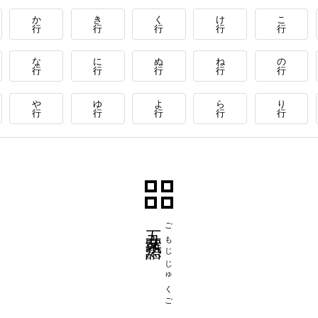
か
き
く
け
こ
行
行
行
行
行
な
に
ぬ
ね
の
行
行
行
行
行
や
ゆ
よ
ら
り
行
行
行
行
行
五文字熟語
ごもじじゅくご