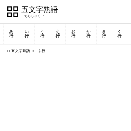
五文字熟語
あ
い
う
え
お
か
き
く
行
行
行
行
行
行
行
行
五文字熟語
ふ行