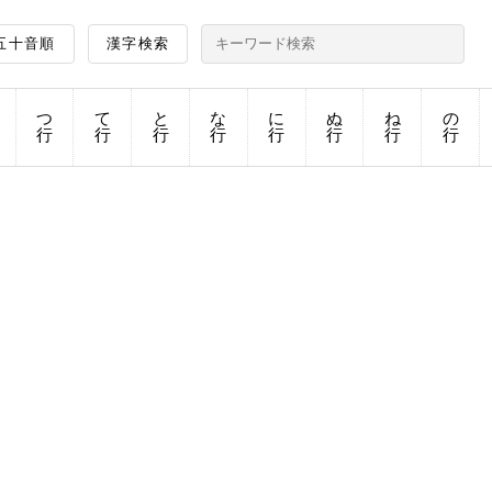
五十音順
漢字検索
つ
て
と
な
に
ぬ
ね
の
行
行
行
行
行
行
行
行