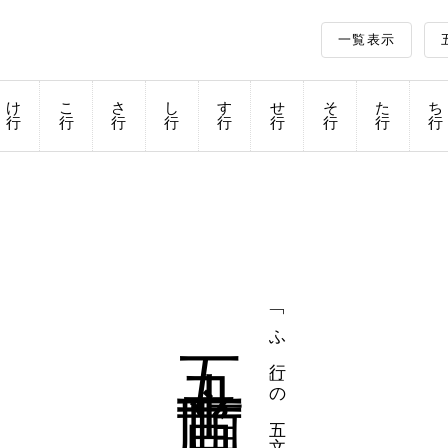
一覧表示
け
こ
さ
し
す
せ
そ
た
ち
行
行
行
行
行
行
行
行
行
五十音順
「ふ行」の五文字熟語