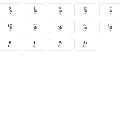
さ
し
す
せ
そ
行
行
行
行
行
は
ひ
ふ
へ
ほ
行
行
行
行
行
る
れ
ろ
わ
行
行
行
行