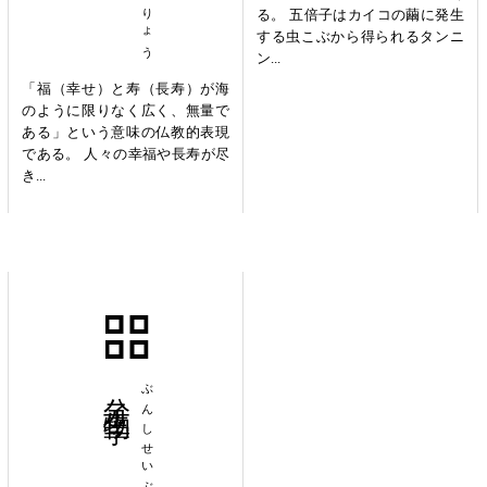
る。 五倍子はカイコの繭に発生
する虫こぶから得られるタンニ
ン...
「福（幸せ）と寿（長寿）が海
のように限りなく広く、無量で
ある」という意味の仏教的表現
である。 人々の幸福や長寿が尽
き...
分子生物学
ぶんしせいぶつがく