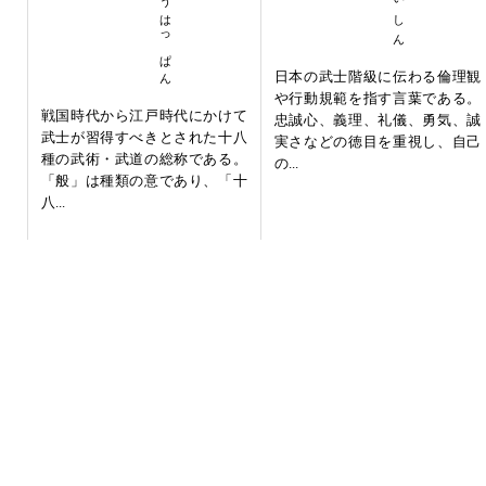
日本の武士階級に伝わる倫理観
や行動規範を指す言葉である。
戦国時代から江戸時代にかけて
忠誠心、義理、礼儀、勇気、誠
武士が習得すべきとされた十八
実さなどの徳目を重視し、自己
種の武術・武道の総称である。
の...
「般」は種類の意であり、「十
八...