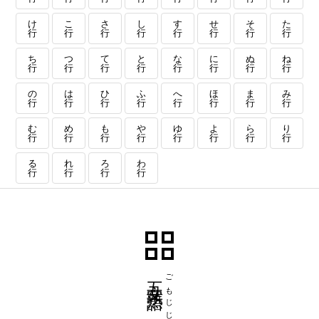
け
こ
さ
し
す
せ
そ
た
行
行
行
行
行
行
行
行
ち
つ
て
と
な
に
ぬ
ね
行
行
行
行
行
行
行
行
の
は
ひ
ふ
へ
ほ
ま
み
行
行
行
行
行
行
行
行
む
め
も
や
ゆ
よ
ら
り
行
行
行
行
行
行
行
行
る
れ
ろ
わ
行
行
行
行
五文字熟語
ごもじじゅくご