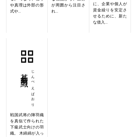
に、企業や個人が
や真理は外部の形
が周囲から注目さ
資金繰りを安定さ
式や...
れ...
せるために、新た
な借入...
甚兵衛羽織
じんべえばおり
戦国武将の陣羽織
を真似て作られた
下級武士向けの羽
織。 木綿綿が入っ