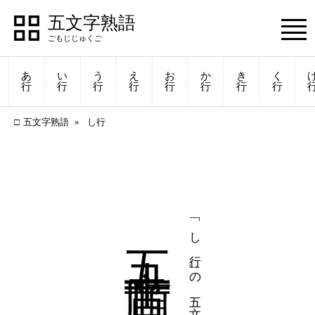
五文字熟語
あ
い
う
え
お
か
き
く
行
行
行
行
行
行
行
行
五文字熟語
し行
五十音順
「し行」の五文字熟語