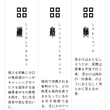
消費者金融
しょうひしゃきんゆう
食料自給率
しょくりょうじきゅうりつ
白無垢鉄火
しろむくてっか
見かけはおとなし
そうだが、実際は
悪事を平気で行う
個人を対象に小口
者。 見かけは純白
の無担保ローンや
の「白無垢」のよ
国内で消費される
キャッシングサー
うにおとなしく清
食料のうち、どの
ビスを提供する金
らかに見えるが、
程度を国内生産で
融業者やその業態
実...
まかなっているか
を指す。 主に生活
を示す指標であ
資金や急な支払い
る。 主にカロリー
に...