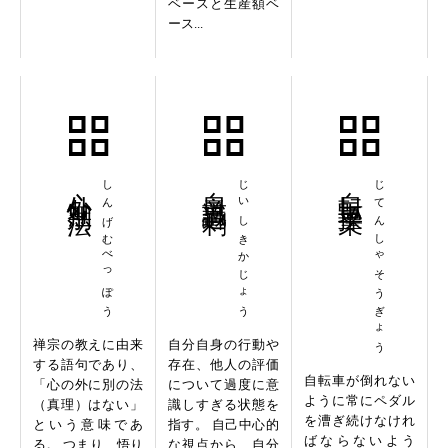
ベースと生産額ベ
ース...
心外無別法
しんげむべっぽう
自意識過剰
じいしきかじょう
自転車操業
じてんしゃそうぎょう
禅宗の教えに由来
自分自身の行動や
する語句であり、
存在、他人の評価
自転車が倒れない
「心の外に別の法
について過度に意
ように常にペダル
（真理）はない」
識しすぎる状態を
を漕ぎ続けなけれ
という意味であ
指す。 自己中心的
ばならないよう
る。 つまり、悟り
な視点から、自分