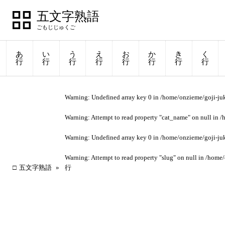
五文字熟語
あ
い
う
え
お
か
き
く
行
行
行
行
行
行
行
行
Warning
: Undefined array key 0 in
/home/onzieme/goji-ju
Warning
: Attempt to read property "cat_name" on null in
/
Warning
: Undefined array key 0 in
/home/onzieme/goji-ju
Warning
: Attempt to read property "slug" on null in
/home/
五文字熟語
行