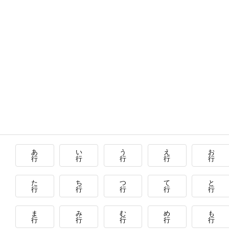
あ
い
う
え
お
行
行
行
行
行
た
ち
つ
て
と
行
行
行
行
行
ま
み
む
め
も
行
行
行
行
行