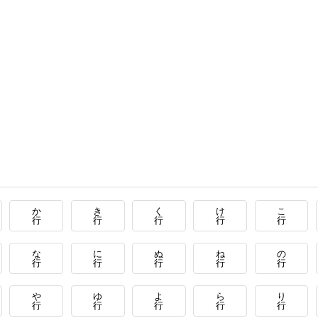
か
き
く
け
こ
行
行
行
行
行
な
に
ぬ
ね
の
行
行
行
行
行
や
ゆ
よ
ら
り
行
行
行
行
行