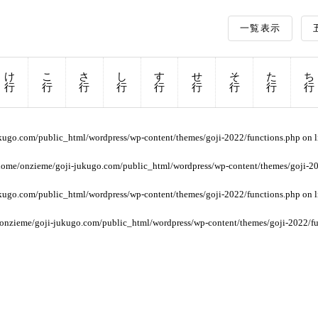
一覧表示
け
こ
さ
し
す
せ
そ
た
ち
行
行
行
行
行
行
行
行
行
kugo.com/public_html/wordpress/wp-content/themes/goji-2022/functions.php
on 
home/onzieme/goji-jukugo.com/public_html/wordpress/wp-content/themes/goji-20
kugo.com/public_html/wordpress/wp-content/themes/goji-2022/functions.php
on 
onzieme/goji-jukugo.com/public_html/wordpress/wp-content/themes/goji-2022/fu