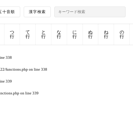
五十音順
漢字検索
つ
て
と
な
に
ぬ
ね
の
行
行
行
行
行
行
行
行
line
338
22/functions.php
on line
338
line
339
nctions.php
on line
339