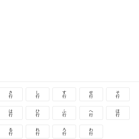
さ
し
す
せ
そ
行
行
行
行
行
は
ひ
ふ
へ
ほ
行
行
行
行
行
る
れ
ろ
わ
行
行
行
行