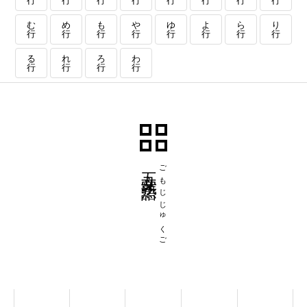
行
行
行
行
行
行
行
行
む
め
も
や
ゆ
よ
ら
り
行
行
行
行
行
行
行
行
る
れ
ろ
わ
行
行
行
行
五文字熟語
ごもじじゅくご