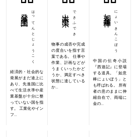
発展途上国
はってんとじょうこく
出来不出来
できふでき
如意金箍棒
にょいきんこぼう
物事の成否や完成
の度合いを指す言
葉である。 仕事や
中国の伝奇小説
作業、計画などが
『西遊記』に登場
うまくいったかど
経済的・社会的な
する道具。「如意
うか、満足すべき
発展がまだ途上に
棒にょいぼう」と
状態に達している
あり、先進国に比
も呼ばれる。 所有
か...
べて生活水準や産
者の意のままに伸
業基盤が十分に整
縮自在で、両端に
っていない国を指
金の...
す。 工業化やイン
フ...