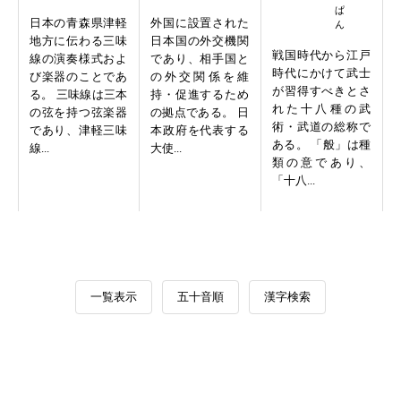
日本の青森県津軽
外国に設置された
地方に伝わる三味
日本国の外交機関
戦国時代から江戸
線の演奏様式およ
であり、相手国と
時代にかけて武士
び楽器のことであ
の外交関係を維
が習得すべきとさ
る。 三味線は三本
持・促進するため
れた十八種の武
の弦を持つ弦楽器
の拠点である。 日
術・武道の総称で
であり、津軽三味
本政府を代表する
ある。 「般」は種
線...
大使...
類の意であり、
「十八...
一覧表示
五十音順
漢字検索