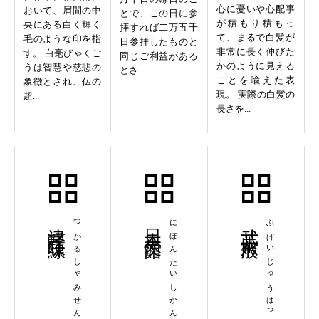
心に憂いや心配事
おいて、眉間の中
とで、この日に参
が積もり積もっ
央にある白く輝く
拝すれば二万五千
て、まるで白髪が
毛のような印を指
日参拝したものと
非常に長く伸びた
す。 白毫びゃくご
同じご利益がある
かのように見える
うは智慧や慈悲の
とさ...
ことを喩えた表
象徴とされ、仏の
現。 実際の白髪の
超...
長さを...
津軽三味線
つがるしゃみせん
日本大使館
にほんたいしかん
武芸十八般
ぶげいじゅうはっぱん