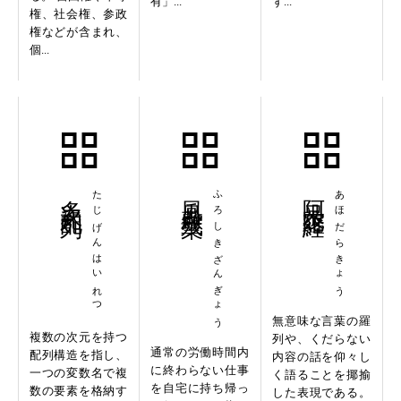
有」...
ず...
権、社会権、参政
権などが含まれ、
個...
多次元配列
たじげんはいれつ
風呂敷残業
ふろしきざんぎょう
阿呆陀羅経
あほだらきょう
無意味な言葉の羅
複数の次元を持つ
列や、くだらない
通常の労働時間内
配列構造を指し、
内容の話を仰々し
に終わらない仕事
一つの変数名で複
く語ることを揶揄
を自宅に持ち帰っ
数の要素を格納す
した表現である。