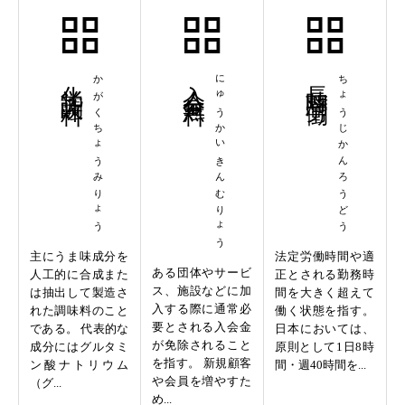
化学調味料
かがくちょうみりょう
入会金無料
にゅうかいきんむりょう
長時間労働
ちょうじかんろうどう
主にうま味成分を
法定労働時間や適
ある団体やサービ
人工的に合成また
正とされる勤務時
ス、施設などに加
は抽出して製造さ
間を大きく超えて
入する際に通常必
れた調味料のこと
働く状態を指す。
要とされる入会金
である。 代表的な
日本においては、
が免除されること
成分にはグルタミ
原則として1日8時
を指す。 新規顧客
ン酸ナトリウム
間・週40時間を...
や会員を増やすた
（グ...
め...