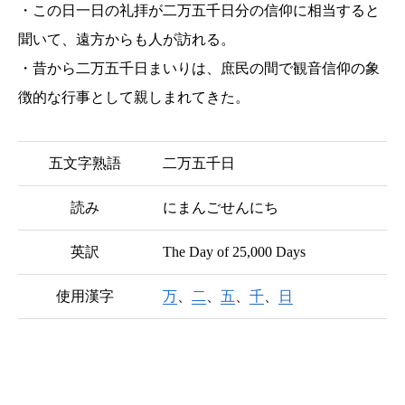
・この日一日の礼拝が二万五千日分の信仰に相当すると
聞いて、遠方からも人が訪れる。
・昔から二万五千日まいりは、庶民の間で観音信仰の象
徴的な行事として親しまれてきた。
五文字熟語
二万五千日
読み
にまんごせんにち
英訳
The Day of 25,000 Days
使用漢字
万
、
二
、
五
、
千
、
日