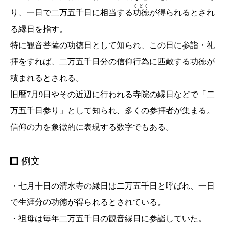
くどく
り、一日で二万五千日に相当する
功徳
が得られるとされ
る縁日を指す。
特に観音菩薩の功徳日として知られ、この日に参詣・礼
拝をすれば、二万五千日分の信仰行為に匹敵する功徳が
積まれるとされる。
旧暦7月9日やその近辺に行われる寺院の縁日などで「二
万五千日参り」として知られ、多くの参拝者が集まる。
信仰の力を象徴的に表現する数字でもある。
例文
・七月十日の清水寺の縁日は二万五千日と呼ばれ、一日
で生涯分の功徳が得られるとされている。
・祖母は毎年二万五千日の観音縁日に参詣していた。