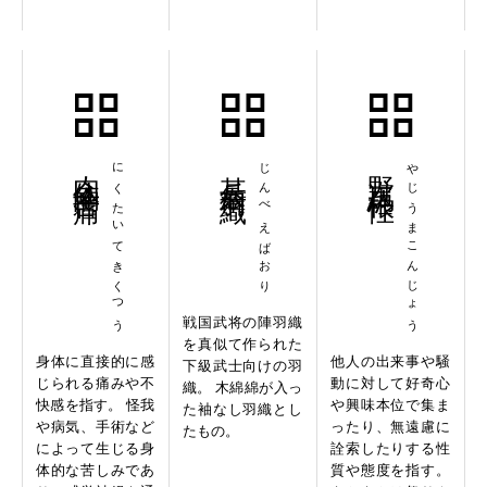
肉体的苦痛
にくたいてきくつう
甚兵衛羽織
じんべえばおり
野次馬根性
やじうまこんじょう
戦国武将の陣羽織
を真似て作られた
身体に直接的に感
他人の出来事や騒
下級武士向けの羽
じられる痛みや不
動に対して好奇心
織。 木綿綿が入っ
快感を指す。 怪我
や興味本位で集ま
た袖なし羽織とし
や病気、手術など
ったり、無遠慮に
たもの。
によって生じる身
詮索したりする性
体的な苦しみであ
質や態度を指す。