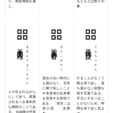
り、感覚神経を通
もともとは祭りや
じ...
事...
基本的人権
きほんてきじんけん
前古未曽有
ぜんこみぞう
手持無沙汰
てもちぶさた
過去の古い時代に
することがなくて
も例がなく、非常
暇を持て余し、落
に稀で珍しいこと
ち着かない状態を
人が生まれながら
や未曾有の出来事
指す言葉である。
にして持つ、尊重
を意味する表現で
手元にするべきこ
されるべき基本的
ある。 「前古」は
とがないため、時
な権利のことであ
昔の昔、「未曽
間を持て余し気ま
る。 自由権や平等