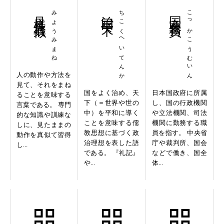
見様見真似
みようみまね
治国平天下
ちこくへいてんか
国家公務員
こっかこうむいん
人の動作や方法を
見て、それをまね
国をよく治め、天
日本国政府に所属
ることを意味する
下（＝世界や世の
し、国の行政機関
言葉である。 専門
中）を平和に導く
や立法機関、司法
的な知識や訓練な
ことを意味する儒
機関に勤務する職
しに、見たままの
教思想に基づく政
員を指す。 中央省
動作を真似て習得
治理想を表した語
庁や裁判所、国会
し...
である。 『礼記』
などで働き、国全
や...
体...