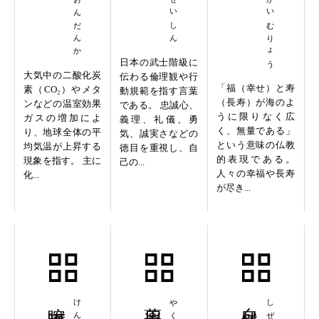
ふくじゅかいむりょう
日本の武士階級に
大気中の二酸化炭
伝わる倫理観や行
「福（幸せ）と寿
素（CO₂）やメタ
動規範を指す言葉
（長寿）が海のよ
ンなどの温室効果
である。 忠誠心、
うに限りなく広
ガスの増加によ
義理、礼儀、勇
く、無量である」
り、地球全体の平
気、誠実さなどの
という意味の仏教
均気温が上昇する
徳目を重視し、自
的表現である。
現象を指す。 主に
己の...
人々の幸福や長寿
化...
が尽き...
喧嘩両成敗
薬用育毛剤
自然治癒力