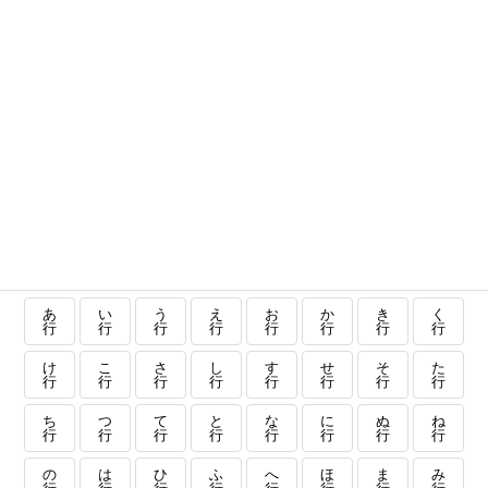
あ
い
う
え
お
か
き
く
行
行
行
行
行
行
行
行
け
こ
さ
し
す
せ
そ
た
行
行
行
行
行
行
行
行
ち
つ
て
と
な
に
ぬ
ね
行
行
行
行
行
行
行
行
の
は
ひ
ふ
へ
ほ
ま
み