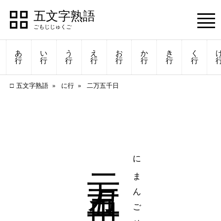
五文字熟語
あ
い
う
え
お
か
き
く
行
行
行
行
行
行
行
行
五文字熟語
に行
二万五千日
二万五千日
にまんごせんにち