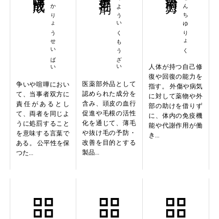
けんかりょうせいばい
やくよういくもうざい
しぜんちゆりょく
人体が持つ自己修
復や回復の能力を
医薬部外品として
争いや喧嘩におい
指す。 外傷や病気
認められた成分を
て、当事者双方に
に対して薬物や外
含み、頭皮の血行
責任があるとし
部の助けを借りず
促進や毛根の活性
て、両者を同じよ
に、体内の免疫機
化を通じて、薄毛
うに処罰すること
能や代謝作用が働
や抜け毛の予防・
を意味する言葉で
き...
改善を目的とする
ある。 公平性を保
製品...
つた...