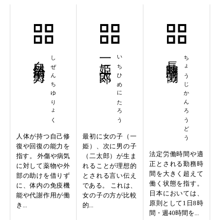
自然治癒力
しぜんちゆりょく
一姫二太郎
いちひめにたろう
長時間労働
ちょうじかんろうどう
人体が持つ自己修
最初に女の子（一
復や回復の能力を
姫）、次に男の子
法定労働時間や適
指す。 外傷や病気
（二太郎）が生ま
正とされる勤務時
に対して薬物や外
れることが理想的
間を大きく超えて
部の助けを借りず
とされる言い伝え
働く状態を指す。
に、体内の免疫機
である。 これは、
日本においては、
能や代謝作用が働
女の子の方が比較
原則として1日8時
き...
的...
間・週40時間を...