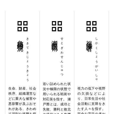
危機的状況
ききてきじょうきょう
瀬戸際戦術
せとぎわせんじゅつ
視覚障害者
しかくしょうがいしゃ
追い詰められた状
生命、財産、社会
視力の低下や視野
況や極限の状態で
秩序、組織運営な
の欠損などによ
用いられる戦術や
どに重大な被害や
り、日常生活や社
対応策を指す。 瀬
悪影響が及ぶおそ
会活動に支障をき
戸際とは、成功と
れがある、きわめ
たす人々を指す。
失敗、勝利と敗北
て深刻な状態を指
完全な盲目の者か