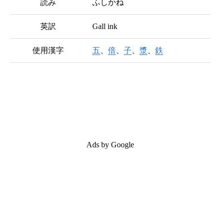
読み
ふしかね
英訳
Gall ink
使用漢字
五
、
倍
、
子
、
漿
、
鉄
Ads by Google