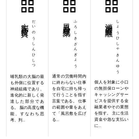
大脳新皮質
だいのうしんひしつ
風呂敷残業
ふろしきざんぎょう
消費者金融
しょうひしゃきんゆう
通常の労働時間内
哺乳類の大脳の最
個人を対象に小口
に終わらない仕事
も外側に位置する
の無担保ローンや
を自宅に持ち帰っ
神経組織であり、
キャッシングサー
て行うことを指す
進化的に新しく発
ビスを提供する金
言葉である。 仕事
達した部分であ
融業者やその業態
の範囲や量をあえ
る。 脳の高度な機
を指す。 主に生活
て「風呂敷を広げ
能、すなわち思
資金や急な支払い
る...
考、判...
に...