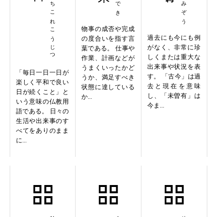
にちにちこれこうじつ
物事の成否や完成
過去にも今にも例
の度合いを指す言
がなく、非常に珍
葉である。 仕事や
しくまたは重大な
作業、計画などが
出来事や状況を表
うまくいったかど
「毎日一日一日が
す。 「古今」は過
うか、満足すべき
楽しく平和で良い
去と現在を意味
状態に達している
日が続くこと」と
し、「未曽有」は
か...
いう意味の仏教用
今ま...
語である。 日々の
生活や出来事のす
べてをありのまま
に...