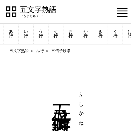
五文字熟語
あ
い
う
え
お
か
き
く
行
行
行
行
行
行
行
行
五文字熟語
ふ行
五倍子鉄漿
五倍子鉄漿
ふしかね