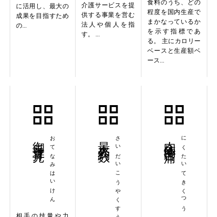
食料のうち、どの
介護サービスを提
に活用し、最大の
程度を国内生産で
供する事業を営む
成果を目指すため
まかなっているか
法人や個人を指
の...
を示す指標であ
す。 ...
る。 主にカロリー
ベースと生産額ベ
ース...
御手並拝見
おてなみはいけん
最大公約数
さいだいこうやくすう
肉体的苦痛
にくたいてきくつう
相手の技量や力