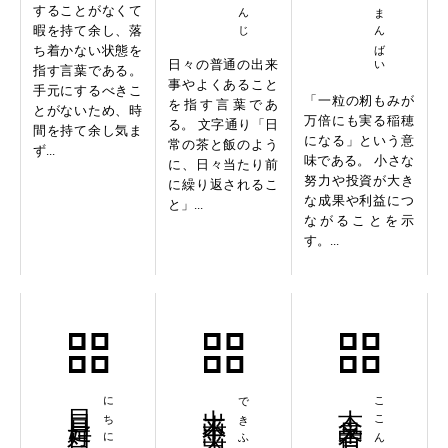
することがなくて
暇を持て余し、落
ち着かない状態を
日々の普通の出来
指す言葉である。
事やよくあること
手元にするべきこ
「一粒の籾もみが
を指す言葉であ
とがないため、時
万倍にも実る稲穂
る。 文字通り「日
間を持て余し気ま
になる」という意
常の茶と飯のよう
ず...
味である。 小さな
に、日々当たり前
努力や投資が大き
に繰り返されるこ
な成果や利益につ
と」...
ながることを示
す。...
日日是好日
出来不出来
できふでき
古今未曽有
ここんみぞう