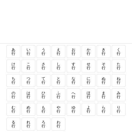
あ
い
う
え
お
か
き
く
行
行
行
行
行
行
行
行
け
こ
さ
し
す
せ
そ
た
行
行
行
行
行
行
行
行
ち
つ
て
と
な
に
ぬ
ね
行
行
行
行
行
行
行
行
の
は
ひ
ふ
へ
ほ
ま
み
行
行
行
行
行
行
行
行
む
め
も
や
ゆ
よ
ら
り
行
行
行
行
行
行
行
行
る
れ
ろ
わ
行
行
行
行