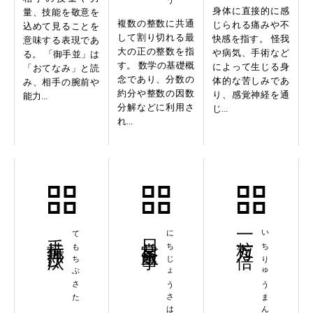
身体に直接的に感
量、技能を敬意を
複数の整数に共通
じられる痛みや不
込めて見ることを
して割り切れる最
快感を指す。 怪我
意味する表現であ
大の正の整数を指
や病気、手術など
る。 「御手並」は
す。 数学の基礎概
によって生じる身
「おてなみ」と読
念であり、分数の
体的な苦しみであ
み、相手の腕前や
約分や整数の因数
り、感覚神経を通
能力...
分解などに利用さ
じ...
れ...
手持無沙汰
てもちぶさた
日常茶飯事
にちじょうさはんじ
一粒万々倍
いちりゅうまんまんばい