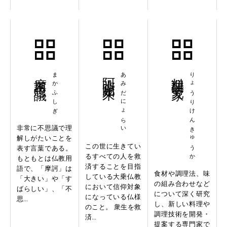
摩訶不思議
まかふしぎ
阿弥陀如来
あみだにょらい
料理研究家
りょうりけんきゅうか
非常に不思議で理
解しがたいことを
この世に生きてい
表す言葉である。
るすべての人を救
もともとは仏教用
済することを目指
語で、「摩訶」は
食材や調理法、味
している大乗仏教
「大きい」や「す
の組み合わせなど
において信仰対象
ばらしい」、「不
について深く研究
になっている仏様
思...
し、新しい料理や
のこと。 衆生を救
調理技術を開発・
済...
提案する専門家で