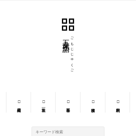
五文字熟語
ごもじじゅくご