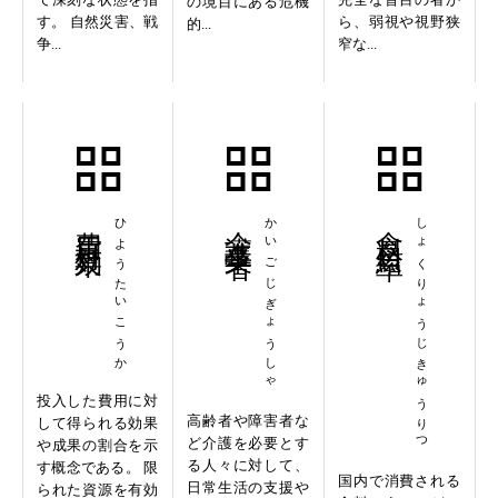
の境目にある危機
す。 自然災害、戦
ら、弱視や視野狭
的...
争...
窄な...
費用対効果
ひようたいこうか
介護事業者
かいごじぎょうしゃ
食料自給率
しょくりょうじきゅうりつ
投入した費用に対
高齢者や障害者な
して得られる効果
ど介護を必要とす
や成果の割合を示
る人々に対して、
す概念である。 限
国内で消費される
日常生活の支援や
られた資源を有効