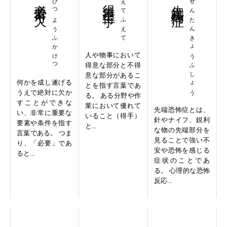
必要不可欠
ひつようふかけつ
得手不得手
えてふえて
先端恐怖症
せんたんきょうふしょう
人や物事において
得意な部分と不得
意な部分があるこ
何かを成し遂げる
とを指す言葉であ
うえで絶対に欠か
る。 ある分野や作
すことができな
業において優れて
先端恐怖症とは、
い、非常に重要な
いること（得手）
針やナイフ、鋭利
要素や条件を指す
と...
な物の先端部分を
言葉である。 つま
見ることで強い不
り、「必要」であ
安や恐怖を感じる
ると...
症状のことであ
る。 心理的な恐怖
反応...