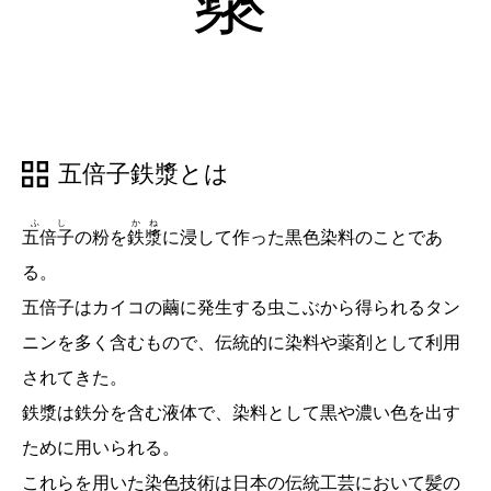
五倍子鉄漿とは
ふし
かね
五倍子
の粉を
鉄漿
に浸して作った黒色染料のことであ
る。
五倍子はカイコの繭に発生する虫こぶから得られるタン
ニンを多く含むもので、伝統的に染料や薬剤として利用
されてきた。
鉄漿は鉄分を含む液体で、染料として黒や濃い色を出す
ために用いられる。
これらを用いた染色技術は日本の伝統工芸において髪の