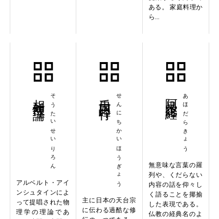
ある。 家庭料理か
ら...
相対性理論
そうたいせいりろん
千日回峰行
せんにちかいほうぎょう
阿呆陀羅経
あほだらきょう
無意味な言葉の羅
列や、くだらない
アルベルト・アイ
内容の話を仰々し
ンシュタインによ
く語ることを揶揄
主に日本の天台宗
って提唱された物
した表現である。
に伝わる過酷な修
理学の理論であ
仏教の経典名のよ