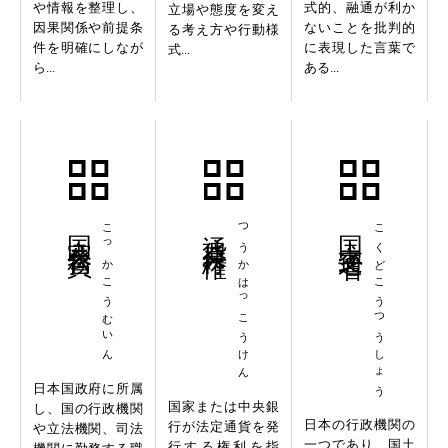
や情報を整理し、
式的、融通が利か
立場や態度を変え
因果関係や前提条
ないことを批判的
る考え方や行動様
件を明確にしなが
に表現した言葉で
式...
ら...
ある...
国家公務員
こっかこうむいん
通貨発行権
つうかはっこうけん
国土交通省
こくどこうつうしょう
日本国政府に所属
国家または中央銀
し、国の行政機関
日本の行政機関の
行が法定通貨を発
や立法機関、司法
一つであり、国土
行する権利を指