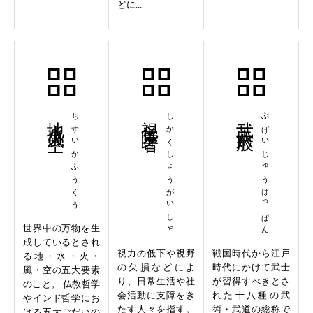
どに...
地水火風空
ちすいかふうくう
視覚障害者
しかくしょうがいしゃ
武芸十八般
ぶげいじゅうはっぱん
世界中の万物を生
成しているとされ
視力の低下や視野
戦国時代から江戸
る地・水・火・
の欠損などによ
時代にかけて武士
風・空の五大要素
り、日常生活や社
が習得すべきとさ
のこと。 仏教哲学
会活動に支障をき
れた十八種の武
やインド哲学にお
たす人々を指す。
術・武道の総称で
ける五大ごだいの