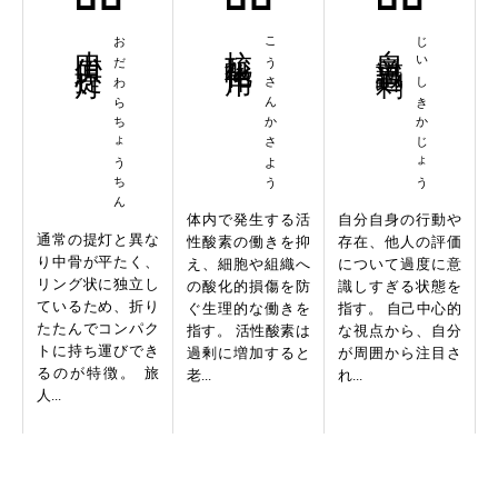
小田原提灯
おだわらちょうちん
抗酸化作用
こうさんかさよう
自意識過剰
じいしきかじょう
体内で発生する活
自分自身の行動や
通常の提灯と異な
性酸素の働きを抑
存在、他人の評価
り中骨が平たく、
え、細胞や組織へ
について過度に意
リング状に独立し
の酸化的損傷を防
識しすぎる状態を
ているため、折り
ぐ生理的な働きを
指す。 自己中心的
たたんでコンパク
指す。 活性酸素は
な視点から、自分
トに持ち運びでき
過剰に増加すると
が周囲から注目さ
るのが特徴。 旅
老...
れ...
人...