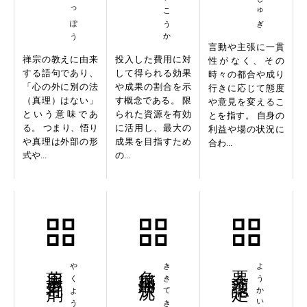
言動や主張に一貫
禅宗の教えに由来
投入した費用に対
性がなく、その
する語句であり、
して得られる効果
時々の都合や成り
「心の外に別の法
や成果の割合を示
行きに応じて態度
（真理）はない」
す概念である。 限
や意見を変えるこ
という意味であ
られた資源を有効
とを指す。 自身の
る。 つまり、悟り
に活用し、最大の
利益や場の状況に
や真理は外部の形
成果を目指すため
合わ...
式や...
の...
薬用育毛剤
危機的状況
要介護認定