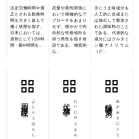
法定労働時間や適
恋愛や異性関係に
主にうま味成分を
正とされる勤務時
おいて積極的なア
人工的に合成また
間を大きく超えて
プローチをあまり
は抽出して製造さ
働く状態を指す。
せず、穏やかで内
れた調味料のこと
日本においては、
向的な性格傾向を
である。 代表的な
原則として1日8時
持つ男性を指す俗
成分にはグルタミ
間・週40時間を...
語である。 物質的
ン酸ナトリウム
な...
（グ...
四畳半趣味
よじょうはんしゅみ
代入演算子
だいにゅうえんざんし
糠味噌女房
ぬかみそにょうぼう