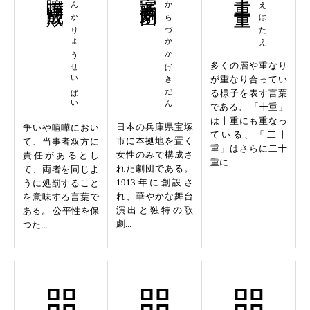
けんかりょうせいばい
たからづかかげきだん
とえはたえ
多くの層や重なり
が重なり合ってい
る様子を表す言葉
である。 「十重」
は十重にも重なっ
日本の兵庫県宝塚
争いや喧嘩におい
ている、「二十
市に本拠地を置く
て、当事者双方に
重」はさらに二十
女性のみで構成さ
責任があるとし
重に...
れた劇団である。
て、両者を同じよ
1913年に創設さ
うに処罰すること
れ、華やかな舞台
を意味する言葉で
演出と独特の歌
ある。 公平性を保
劇...
つた...