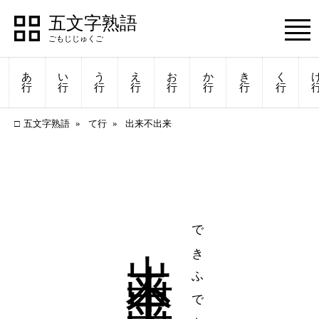
五文字熟語
あ
い
う
え
お
か
き
く
行
行
行
行
行
行
行
行
五文字熟語
て行
出来不出来
出来不出来
できふでき