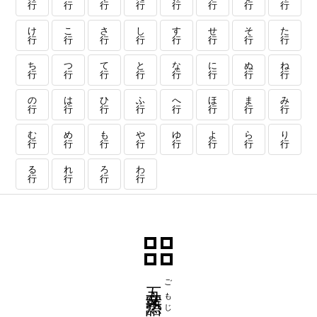
行
行
行
行
行
行
行
行
け
こ
さ
し
す
せ
そ
た
行
行
行
行
行
行
行
行
ち
つ
て
と
な
に
ぬ
ね
行
行
行
行
行
行
行
行
の
は
ひ
ふ
へ
ほ
ま
み
行
行
行
行
行
行
行
行
む
め
も
や
ゆ
よ
ら
り
行
行
行
行
行
行
行
行
る
れ
ろ
わ
行
行
行
行
五文字熟語