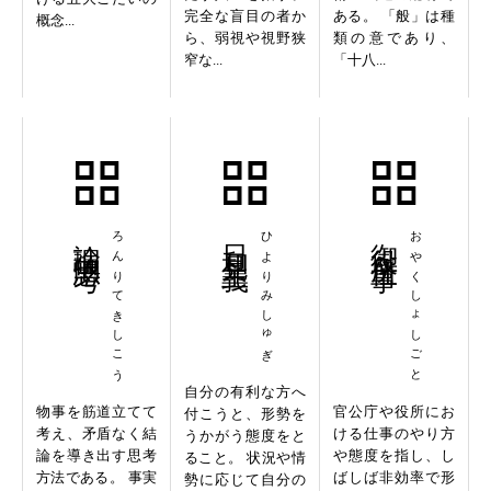
完全な盲目の者か
ある。 「般」は種
概念...
ら、弱視や視野狭
類の意であり、
窄な...
「十八...
論理的思考
ろんりてきしこう
日和見主義
ひよりみしゅぎ
御役所仕事
おやくしょしごと
自分の有利な方へ
物事を筋道立てて
官公庁や役所にお
付こうと、形勢を
考え、矛盾なく結
ける仕事のやり方
うかがう態度をと
論を導き出す思考
や態度を指し、し
ること。 状況や情
方法である。 事実
ばしば非効率で形
勢に応じて自分の