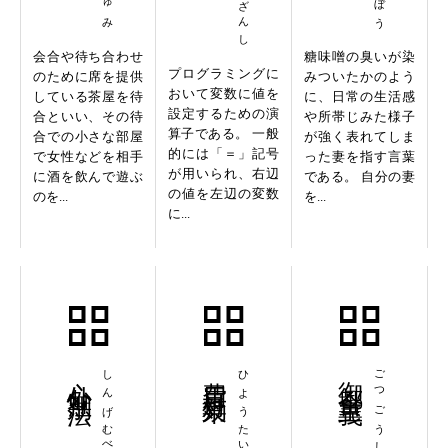
会合や待ち合わせ
糖味噌の臭いが染
プログラミングに
のために席を提供
みついたかのよう
おいて変数に値を
している茶屋を待
に、日常の生活感
設定するための演
合といい、その待
や所帯じみた様子
算子である。 一般
合での小さな部屋
が強く表れてしま
的には「＝」記号
で女性などを相手
った妻を指す言葉
が用いられ、右辺
に酒を飲んで遊ぶ
である。 自分の妻
の値を左辺の変数
のを...
を...
に...
心外無別法
しんげむべっぽう
費用対効果
ひようたいこうか
御都合主義
ごつごうしゅぎ