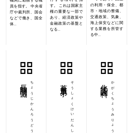
機関に勤務する職
の利用・保全、都
す。 これは国家主
員を指す。 中央省
市・地域の整備、
権の重要な一部で
庁や裁判所、国会
交通政策、気象、
あり、経済政策や
などで働き、国全
海上保安などに関
金融政策の基盤と
体...
する業務を所管す
なる...
る中...
長時間労働
ちょうじかんろうどう
草食系男子
そうしょくけいだんし
化学調味料
かがくちょうみりょう