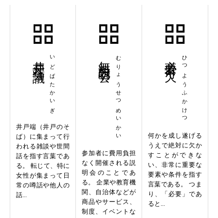
井戸端会議
いどばたかいぎ
無料説明会
むりょうせつめいかい
必要不可欠
ひつようふかけつ
井戸端（井戸のそ
何かを成し遂げる
ば）に集まって行
うえで絶対に欠か
われる雑談や世間
参加者に費用負担
すことができな
話を指す言葉であ
なく開催される説
い、非常に重要な
る。 転じて、特に
明会のことであ
要素や条件を指す
女性が集まって日
る。 企業や教育機
言葉である。 つま
常の噂話や他人の
関、自治体などが
り、「必要」であ
話...
商品やサービス、
ると...
制度、イベントな