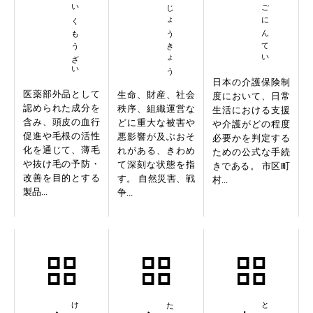
やくよういくもうざい
ききてきじょうきょう
ようかいごにんてい
日本の介護保険制
医薬部外品として
生命、財産、社会
度において、日常
認められた成分を
秩序、組織運営な
生活における支援
含み、頭皮の血行
どに重大な被害や
や介護がどの程度
促進や毛根の活性
悪影響が及ぶおそ
必要かを判定する
化を通じて、薄毛
れがある、きわめ
ための公式な手続
や抜け毛の予防・
て深刻な状態を指
きである。 市区町
改善を目的とする
す。 自然災害、戦
村...
製品...
争...
喧嘩両成敗
宝塚歌劇団
十重二十重