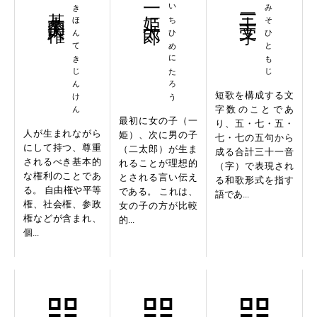
基本的人権
きほんてきじんけん
一姫二太郎
いちひめにたろう
三十一文字
みそひともじ
短歌を構成する文
字数のことであ
最初に女の子（一
り、五・七・五・
人が生まれながら
姫）、次に男の子
七・七の五句から
にして持つ、尊重
（二太郎）が生ま
成る合計三十一音
されるべき基本的
れることが理想的
（字）で表現され
な権利のことであ
とされる言い伝え
る和歌形式を指す
る。 自由権や平等
である。 これは、
語であ...
権、社会権、参政
女の子の方が比較
権などが含まれ、
的...
個...