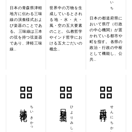
日本の青森県津軽
世界中の万物を生
地方に伝わる三味
成しているとされ
日本の都道府県に
線の演奏様式およ
る地・水・火・
おいて県庁（行政
び楽器のことであ
風・空の五大要素
の中心機関）が置
る。 三味線は三本
のこと。 仏教哲学
かれている都市や
の弦を持つ弦楽器
やインド哲学にお
町を指す。 各県の
であり、津軽三味
ける五大ごだいの
政治・行政の中枢
線...
概念...
として機能し、公
共...
地域活性化
ちいきかっせいか
日和見主義
ひよりみしゅぎ
千日回峰行