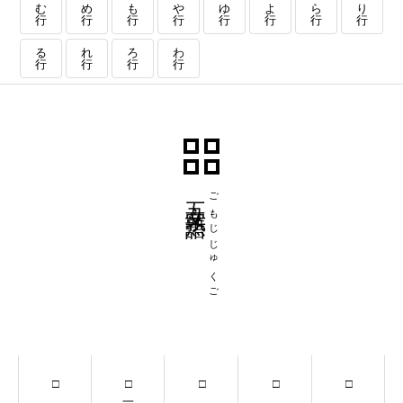
む
め
も
や
ゆ
よ
ら
り
行
行
行
行
行
行
行
行
る
れ
ろ
わ
行
行
行
行
五文字熟語
ごもじじゅくご