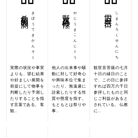
希望的観測
きぼうてきかんそく
野次馬根性
やじうまこんじょう
四万六千日
しまんろくせんにち
実際の状況や事実
他人の出来事や騒
観世音菩薩の七月
よりも、望む結果
動に対して好奇心
十日の縁日のこと
や好ましい展開を
や興味本位で集ま
で、この日に参拝
前提にして物事を
ったり、無遠慮に
すれば四万六千日
判断したり予測し
詮索したりする性
参拝したものと同
たりすることを指
質や態度を指す。
じご利益があると
す言葉である。 客
もともとは祭りや
されている。 仏教
観...
事...
に...