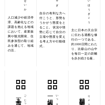
せんにちかいほうぎょう
自分の有利な方へ
人口減少や経済停
付こうと、形勢を
滞、高齢化などの
うかがう態度をと
課題を抱える地域
ること。 状況や情
主に日本の天台宗
において、産業振
勢に応じて自分の
に伝わる過酷な修
興や観光開発、住
立場や態度を変え
行の一つである。
民参加型の取り組
る考え方や行動様
約1000日間にわた
みを通じて、地域
式...
り、比叡山の山中
の活...
を毎日一定の距離
を歩き続ける厳...
五十歩百歩
一切唯心造
料理研究家