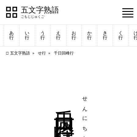
五文字熟語
あ
い
う
え
お
か
き
く
行
行
行
行
行
行
行
行
五文字熟語
せ行
千日回峰行
千日回峰行