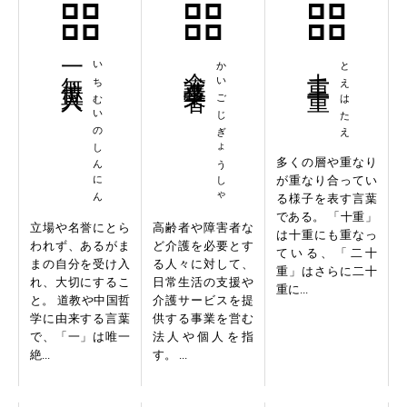
一無位真人
いちむいのしんにん
介護事業者
かいごじぎょうしゃ
十重二十重
とえはたえ
多くの層や重なり
が重なり合ってい
る様子を表す言葉
である。 「十重」
立場や名誉にとら
高齢者や障害者な
は十重にも重なっ
われず、あるがま
ど介護を必要とす
ている、「二十
まの自分を受け入
る人々に対して、
重」はさらに二十
れ、大切にするこ
日常生活の支援や
重に...
と。 道教や中国哲
介護サービスを提
学に由来する言葉
供する事業を営む
で、「一」は唯一
法人や個人を指
絶...
す。 ...