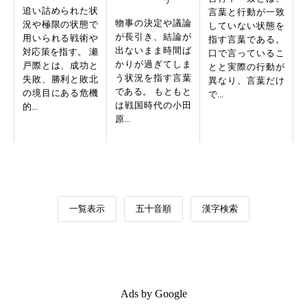
追い詰められた状
言葉と行動が一致
物事の決定や議論
況や極限の状態で
していない状態を
が長引き、結論が
用いられる戦術や
指す言葉である。
出ないまま時間ば
対応策を指す。 瀬
口で言っているこ
かりが過ぎてしま
戸際とは、成功と
とと実際の行動が
う状況を指す言葉
失敗、勝利と敗北
異なり、言葉だけ
である。 もともと
の境目にある危機
で...
は戦国時代の小田
的...
原...
一覧表示
五十音順
漢字検索
Ads by Google