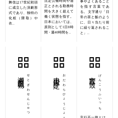
法定労働時間や適
事やよくあること
舞伎は17世紀初頭
正とされる勤務時
を指す言葉であ
に成立した演劇形
間を大きく超えて
る。 文字通り「日
式であり、独特の
働く状態を指す。
常の茶と飯のよう
化粧（隈取）や
日本においては、
に、日々当たり前
衣...
原則として1日8時
に繰り返されるこ
間・週40時間を...
と」...
瀬戸際戦術
せとぎわせんじゅつ
小田原評定
おだわらひょうじょう
言行不一致
げんこうふいっち
言行不一致とは、