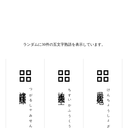
ランダムに30件の五文字熟語を表示しています。
津軽三味線
つがるしゃみせん
地水火風空
ちすいかふうくう
県庁所在地
けんちょうしょざいち