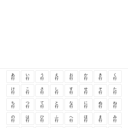
あ
い
う
え
お
か
き
く
行
行
行
行
行
行
行
行
け
こ
さ
し
す
せ
そ
た
行
行
行
行
行
行
行
行
ち
つ
て
と
な
に
ぬ
ね
行
行
行
行
行
行
行
行
の
は
ひ
ふ
へ
ほ
ま
み
行
行
行
行
行
行
行
行