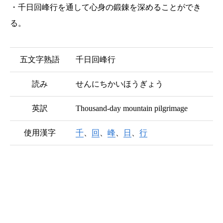
・千日回峰行を通して心身の鍛錬を深めることができ
る。
五文字熟語
千日回峰行
読み
せんにちかいほうぎょう
英訳
Thousand-day mountain pilgrimage
使用漢字
千
、
回
、
峰
、
日
、
行