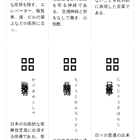
ないことを批判的
な症状を指す。 エ
を司る神経であ
に表現した言葉で
レベーター、観覧
る。 交感神経と対
ある...
車、崖、ビルの屋
をなして働き、心
上などの高所に立
拍数...
っ...
歌舞伎役者
かぶきやくしゃ
長時間労働
ちょうじかんろうどう
日常茶飯事
にちじょうさはんじ
日本の伝統的な歌
舞伎芝居に出演す
日々の普通の出来
る俳優である。 歌