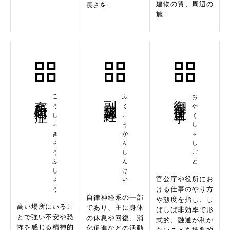
建物の質、周辺の
長さを...
施...
高所恐怖症
こうしょきょうふしょう
副交感神経
ふくこうかんしんけい
御役所仕事
おやくしょしごと
官公庁や役所にお
ける仕事のやり方
自律神経系の一部
や態度を指し、し
高い場所にいるこ
であり、主に身体
ばしば非効率で形
とで強い不安や恐
の休息や回復、消
式的、融通が利か
怖を感じる精神的
化促進などの活動