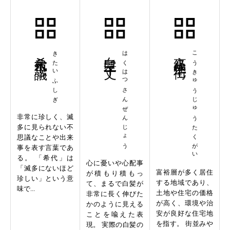
希代不思議
きたいふしぎ
白髪三千丈
はくはつさんぜんじょう
高級住宅街
こうきゅうじゅうたくがい
非常に珍しく、滅
多に見られない不
思議なことや出来
事を表す言葉であ
る。 「希代」は
心に憂いや心配事
「滅多にないほど
富裕層が多く居住
が積もり積もっ
珍しい」という意
する地域であり、
て、まるで白髪が
味で...
土地や住宅の価格
非常に長く伸びた
が高く、環境や治
かのように見える
安が良好な住宅地
ことを喩えた表
を指す。 街並みや
現。 実際の白髪の