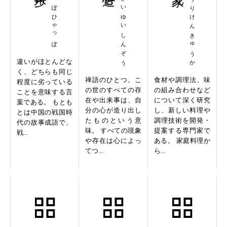
ごじっぽひゃっぽ
いっさいゆいしんぞう
りょうりけんきゅうか
違いがほとんどな
く、どちらも同じ
禅語のひとつ。こ
食材や調理法、味
程度に劣っている
の世のすべての存
の組み合わせなど
ことを意味する言
在や出来事は、自
について深く研究
葉である。 もとも
分の心が造り出し
し、新しい料理や
とは中国の戦国時
たものという意
調理技術を開発・
代の故事成語で、
味。 すべての現象
提案する専門家で
戦...
や存在は心によっ
ある。 家庭料理か
てつ...
ら...