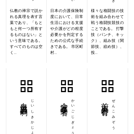
仏教の禅宗で説か
日本の介護保険制
様々な格闘技の技
れる真理を表す言
度において、日常
術を組み合わせて
葉であり、「もと
生活における支援
戦う格闘技競技の
もと何一つ所有す
や介護がどの程度
ことである。 打撃
るものはない」と
必要かを判定する
技（パンチ、キッ
いう意味である。
ための公式な手続
ク）、組み技（関
すべてのものは空
きである。 市区町
節技、絞め技）、
く...
村...
投...
自意識過剰
じいしきかじょう
介護事業者
かいごじぎょうしゃ
前古未曽有
ぜんこみぞう