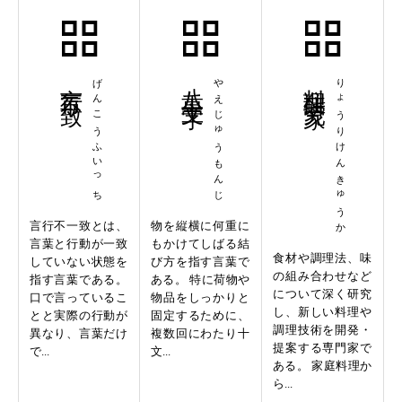
言行不一致
げんこうふいっち
八重十文字
やえじゅうもんじ
料理研究家
りょうりけんきゅうか
言行不一致とは、
物を縦横に何重に
言葉と行動が一致
もかけてしばる結
食材や調理法、味
していない状態を
び方を指す言葉で
の組み合わせなど
指す言葉である。
ある。 特に荷物や
について深く研究
口で言っているこ
物品をしっかりと
し、新しい料理や
とと実際の行動が
固定するために、
調理技術を開発・
異なり、言葉だけ
複数回にわたり十
提案する専門家で
で...
文...
ある。 家庭料理か
ら...