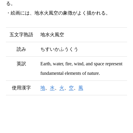
る。
・絵画には、地水火風空の象徴がよく描かれる。
五文字熟語
地水火風空
読み
ちすいかふうくう
英訳
Earth, water, fire, wind, and space represent
fundamental elements of nature.
使用漢字
地
、
水
、
火
、
空
、
風