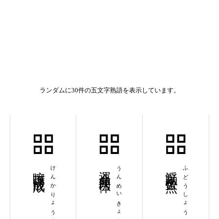
ランダムに30件の五文字熟語を表示しています。
喧嘩両成敗
けんかりょうせいばい
運命共同体
うんめいきょうどうたい
浮動小数点
ふどうしょうすうてん