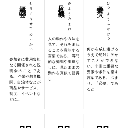
無料説明会
むりょうせつめいかい
見様見真似
みようみまね
必要不可欠
ひつようふかけつ
人の動作や方法を
見て、それをまね
何かを成し遂げる
ることを意味する
うえで絶対に欠か
言葉である。 専門
参加者に費用負担
すことができな
的な知識や訓練な
なく開催される説
い、非常に重要な
しに、見たままの
明会のことであ
要素や条件を指す
動作を真似て習得
る。 企業や教育機
言葉である。 つま
し...
関、自治体などが
り、「必要」であ
商品やサービス、
ると...
制度、イベントな
どに...