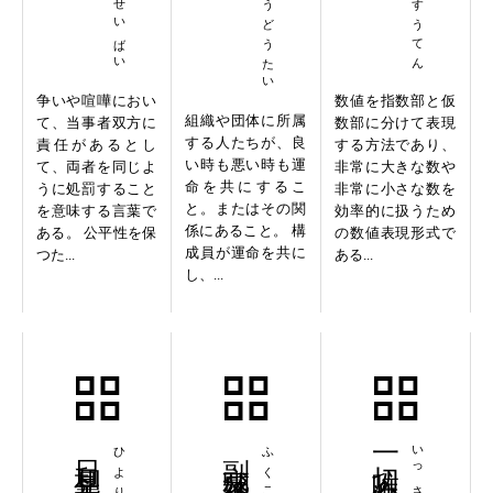
争いや喧嘩におい
数値を指数部と仮
組織や団体に所属
て、当事者双方に
数部に分けて表現
する人たちが、良
責任があるとし
する方法であり、
い時も悪い時も運
て、両者を同じよ
非常に大きな数や
命を共にするこ
うに処罰すること
非常に小さな数を
と。またはその関
を意味する言葉で
効率的に扱うため
係にあること。 構
ある。 公平性を保
の数値表現形式で
成員が運命を共に
つた...
ある...
し、...
日和見主義
副交感神経
一切唯心造