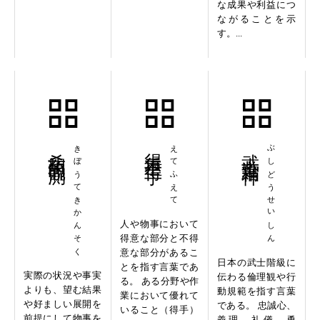
な成果や利益につ
ながることを示
す。...
希望的観測
きぼうてきかんそく
得手不得手
えてふえて
武士道精神
ぶしどうせいしん
人や物事において
得意な部分と不得
意な部分があるこ
日本の武士階級に
とを指す言葉であ
実際の状況や事実
伝わる倫理観や行
る。 ある分野や作
よりも、望む結果
動規範を指す言葉
業において優れて
や好ましい展開を
である。 忠誠心、
いること（得手）
前提にして物事を
義理、礼儀、勇