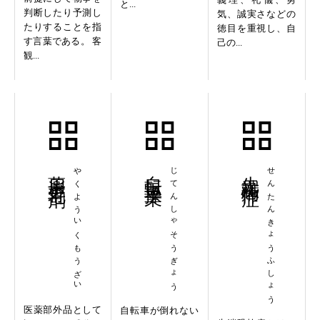
と...
判断したり予測し
気、誠実さなどの
たりすることを指
徳目を重視し、自
す言葉である。 客
己の...
観...
薬用育毛剤
やくよういくもうざい
自転車操業
じてんしゃそうぎょう
先端恐怖症
せんたんきょうふしょう
医薬部外品として
自転車が倒れない