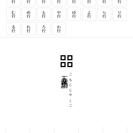
行
行
行
行
行
行
行
行
む
め
も
や
ゆ
よ
ら
り
行
行
行
行
行
行
行
行
る
れ
ろ
わ
行
行
行
行
五文字熟語
ごもじじゅくご