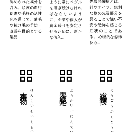
先端恐怖症とは、
認められた成分を
ように常にペダル
針やナイフ、鋭利
含み、頭皮の血行
を漕ぎ続けなけれ
な物の先端部分を
促進や毛根の活性
ばならないよう
見ることで強い不
化を通じて、薄毛
に、企業や個人が
安や恐怖を感じる
や抜け毛の予防・
資金繰りを安定さ
症状のことであ
改善を目的とする
せるために、新た
る。 心理的な恐怖
製品...
な借入...
反応...
本来無一物
ほんらいむいちもつ
要介護認定
ようかいごにんてい
総合格闘技
そうごうかくとうぎ