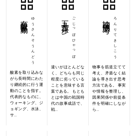
有酸素運動
ゆうさんそうんどう
五十歩百歩
ごじっぽひゃっぽ
論理的思考
ろんりてきしこう
違いがほとんどな
物事を筋道立てて
酸素を取り込みな
く、どちらも同じ
考え、矛盾なく結
がら長時間にわた
程度に劣っている
論を導き出す思考
り継続的に行う運
ことを意味する言
方法である。 事実
動のことを指す。
葉である。 もとも
や情報を整理し、
代表的なものに、
とは中国の戦国時
因果関係や前提条
ウォーキング、ジ
代の故事成語で、
件を明確にしなが
ョギング、水泳、
戦...
ら...
サ...