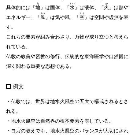
ち
すい
か
具体的には「
地
」は固体、「
水
」は液体、「
火
」は熱や
ふう
くう
エネルギー、「
風
」は気や風、「
空
」は空間や虚無を表
す。
これらの要素が組み合わさり、万物が成り立つと考えら
れている。
仏教の教義や密教の修行、伝統的な東洋医学や自然観に
深く関わる重要な思想である。
例文
・仏教では、世界は地水火風空の五大で構成されるとさ
れる。
・地水火風空は自然界の根本要素を表している。
・ヨガの教えでも、地水火風空のバランスが大切にされ