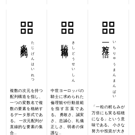
多次元配列
たじげんはいれつ
騎士道精神
きしどうせいしん
一粒万々倍
いちりゅうまんまんばい
複数の次元を持つ
中世ヨーロッパの
配列構造を指し、
騎士に求められた
一つの変数名で複
倫理観や行動規範
「一粒の籾もみが
数の要素を格納す
を指す言葉であ
万倍にも実る稲穂
るデータ形式であ
る。 勇敢さ、誠実
になる」という意
る。 一次元配列が
さ、忠誠心、礼儀
味である。 小さな
直線的な要素の集
正しさ、弱者の保
努力や投資が大き
合...
護な...