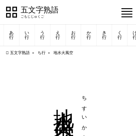
五文字熟語
あ
い
う
え
お
か
き
く
行
行
行
行
行
行
行
行
五文字熟語
ち行
地水火風空
地水火風空
ちすいかふうくう