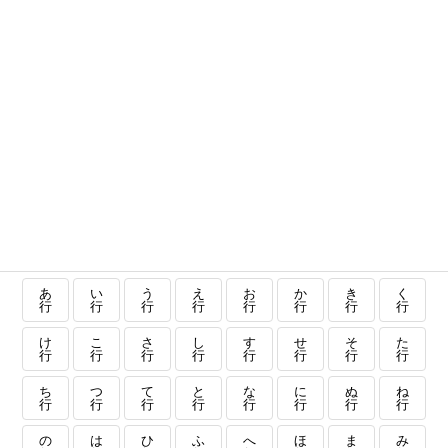
あ
い
う
え
お
か
き
く
行
行
行
行
行
行
行
行
け
こ
さ
し
す
せ
そ
た
行
行
行
行
行
行
行
行
ち
つ
て
と
な
に
ぬ
ね
行
行
行
行
行
行
行
行
の
は
ひ
ふ
へ
ほ
ま
み