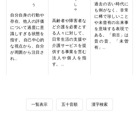
過去の古い時代に
も例がなく、非常
自分自身の行動や
に稀で珍しいこと
高齢者や障害者な
存在、他人の評価
や未曾有の出来事
ど介護を必要とす
について過度に意
を意味する表現で
る人々に対して、
識しすぎる状態を
ある。 「前古」は
日常生活の支援や
指す。 自己中心的
昔の昔、「未曽
介護サービスを提
な視点から、自分
有」...
供する事業を営む
が周囲から注目さ
法人や個人を指
れ...
す。 ...
一覧表示
五十音順
漢字検索