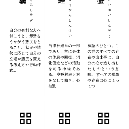
ひよりみしゅぎ
ふくこうかんしんけい
いっさいゆいしんぞう
自分の有利な方へ
付こうと、形勢を
うかがう態度をと
自律神経系の一部
禅語のひとつ。こ
ること。 状況や情
であり、主に身体
の世のすべての存
勢に応じて自分の
の休息や回復、消
在や出来事は、自
立場や態度を変え
化促進などの活動
分の心が造り出し
る考え方や行動様
を司る神経であ
たものという意
式...
る。 交感神経と対
味。 すべての現象
をなして働き、心
や存在は心によっ
拍数...
てつ...