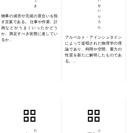
そうたいせいりろん
物事の成否や完成の度合いを指
す言葉である。 仕事や作業、計
画などがうまくいったかどう
か、満足すべき状態に達してい
アルベルト・アインシュタイン
るか...
によって提唱された物理学の理
論であり、時間や空間、重力の
性質を新たに解明したものであ
る。...
多国籍企業
副交感神経