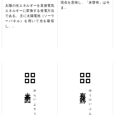
現在を意味し、「未曽有」は今
太陽の光エネルギーを直接電気
ま...
エネルギーに変換する発電方法
である。 主に太陽電池（ソーラ
ーパネル）を用いて光を吸収
し、...
未来予想図
みらいよそうず
有形文化財
ゆうけいぶんかざい