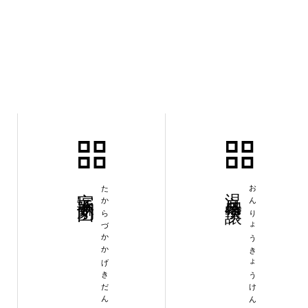
宝塚歌劇団
たからづかかげきだん
温良恭倹譲
おんりょうきょうけんじょう