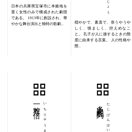
日本の兵庫県宝塚市に本拠地を
置く女性のみで構成された劇団
である。 1913年に創設され、華
穏やかで、素直で、恭うやうや
やかな舞台演出と独特の歌劇...
しく、慎ましく、控えめなこ
と。 孔子が人に接するときの態
度に由来する言葉。 人の性格や
態...
一粒万々倍
いちりゅうまんまんばい
多次元配列
たじげんはいれつ