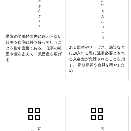
ふろしきざんぎょう
にゅうかいきんむりょう
通常の労働時間内に終わらない
仕事を自宅に持ち帰って行うこ
ある団体やサービス、施設など
とを指す言葉である。 仕事の範
に加入する際に通常必要とされ
囲や量をあえて「風呂敷を広げ
る入会金が免除されることを指
る...
す。 新規顧客や会員を増やすた
め...
発酵調味料
手持無沙汰