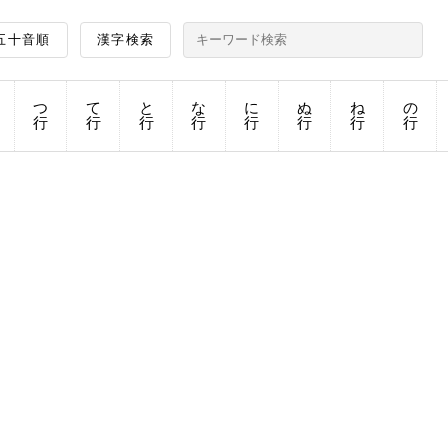
五十音順
漢字検索
つ
て
と
な
に
ぬ
ね
の
行
行
行
行
行
行
行
行