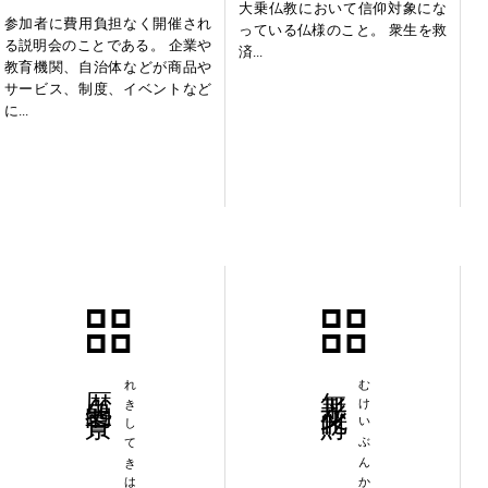
大乗仏教において信仰対象にな
参加者に費用負担なく開催され
っている仏様のこと。 衆生を救
る説明会のことである。 企業や
済...
教育機関、自治体などが商品や
サービス、制度、イベントなど
に...
歴史的背景
れきしてきはいけい
無形文化財
むけいぶんかざい