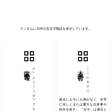
ランダムに30件の五文字熟語を表示しています。
太陽光発電
たいようこうはつでん
古今未曽有
ここんみぞう
過去にも今にも例がなく、非常
に珍しくまたは重大な出来事や
状況を表す。 「古今」は過去と