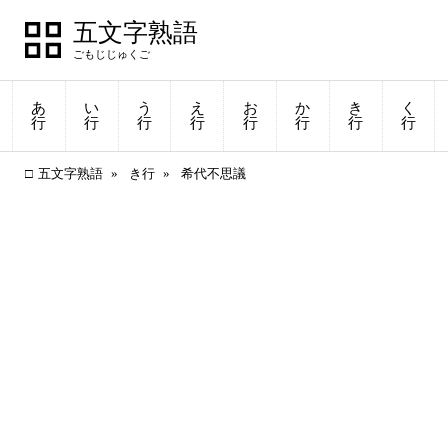
五文字熟語
あ
い
う
え
お
か
き
く
行
行
行
行
行
行
行
行
五文字熟語
き行
希代不思議