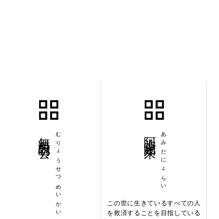
無料説明会
むりょうせつめいかい
阿弥陀如来
あみだにょらい
この世に生きているすべての人
を救済することを目指している