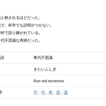
議と称されるほどだった。
議で、科学でも説明がつかない。
が村で語り継がれている。
希代不思議な奇跡だった。
熟語
希代不思議
きたいふしぎ
Rare and mysterious
字
不
、
代
、
希
、
思
、
議