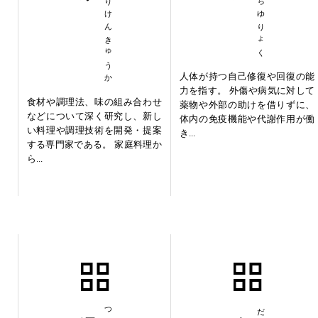
りょうりけんきゅうか
しぜんちゆりょく
人体が持つ自己修復や回復の能
力を指す。 外傷や病気に対して
食材や調理法、味の組み合わせ
薬物や外部の助けを借りずに、
などについて深く研究し、新し
体内の免疫機能や代謝作用が働
い料理や調理技術を開発・提案
き...
する専門家である。 家庭料理か
ら...
通貨発行権
大脳新皮質