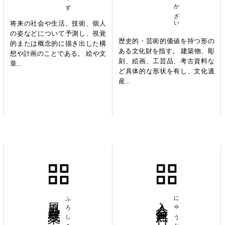
将来の社会や生活、技術、個人
の姿などについて予測し、視覚
歴史的・芸術的価値を持つ形の
的または概念的に描き出した構
ある文化財を指す。 建築物、彫
想や計画のことである。 絵や文
刻、絵画、工芸品、考古資料な
章...
ど具体的な形状を有し、文化遺
産...
風呂敷残業
入会金無料