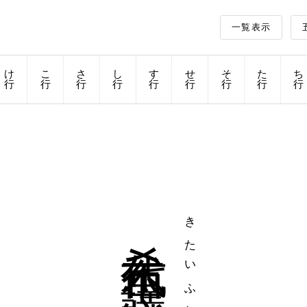
一覧表示
け
こ
さ
し
す
せ
そ
た
ち
行
行
行
行
行
行
行
行
行
希代不思議
きたいふしぎ