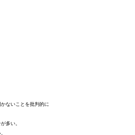
利かないことを批判的に
合が多い。
い。