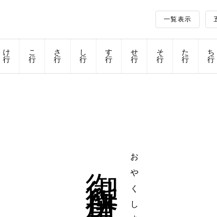
一覧表示
け
こ
さ
し
す
せ
そ
た
ち
行
行
行
行
行
行
行
行
行
御役所仕事
おやくしょしごと