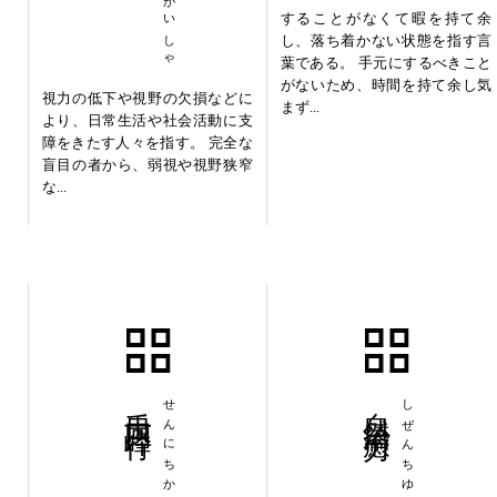
することがなくて暇を持て余
し、落ち着かない状態を指す言
葉である。 手元にするべきこと
がないため、時間を持て余し気
視力の低下や視野の欠損などに
まず...
より、日常生活や社会活動に支
障をきたす人々を指す。 完全な
盲目の者から、弱視や視野狭窄
な...
千日回峰行
自然治癒力
しぜんちゆりょく