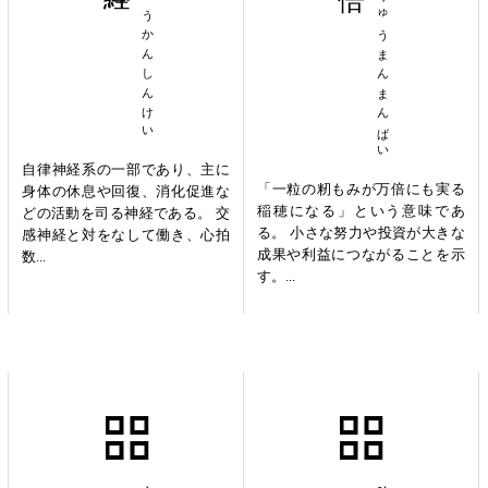
ふくこうかんしんけい
いちりゅうまんまんばい
自律神経系の一部であり、主に
「一粒の籾もみが万倍にも実る
身体の休息や回復、消化促進な
稲穂になる」という意味であ
どの活動を司る神経である。 交
る。 小さな努力や投資が大きな
感神経と対をなして働き、心拍
成果や利益につながることを示
数...
す。...