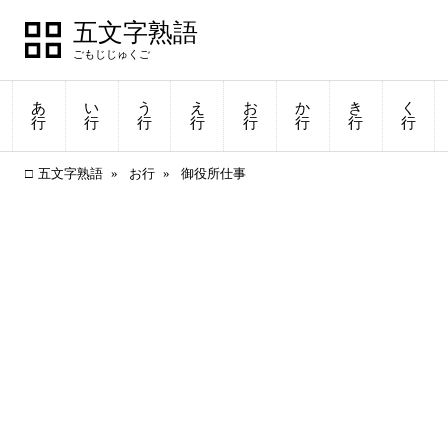
五文字熟語
あ
い
う
え
お
か
き
く
行
行
行
行
行
行
行
行
五文字熟語
お行
御役所仕事