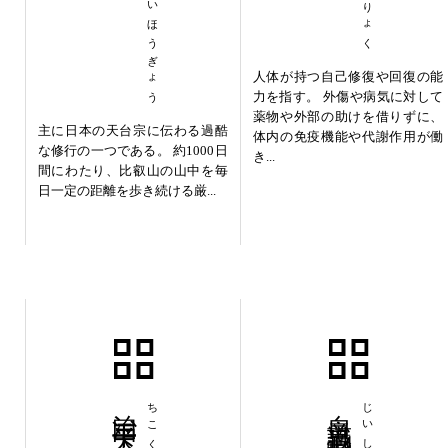
せんにちかいほうぎょう
人体が持つ自己修復や回復の能
力を指す。 外傷や病気に対して
薬物や外部の助けを借りずに、
主に日本の天台宗に伝わる過酷
体内の免疫機能や代謝作用が働
な修行の一つである。 約1000日
き...
間にわたり、比叡山の山中を毎
日一定の距離を歩き続ける厳...
治国平天下
自意識過剰