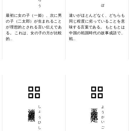
最初に女の子（一姫）、次に男
違いがほとんどなく、どちらも
の子（二太郎）が生まれること
同じ程度に劣っていることを意
が理想的とされる言い伝えであ
味する言葉である。 もともとは
る。 これは、女の子の方が比較
中国の戦国時代の故事成語で、
的...
戦...
消費者金融
しょうひしゃきんゆう
要介護認定
ようかいごにんてい