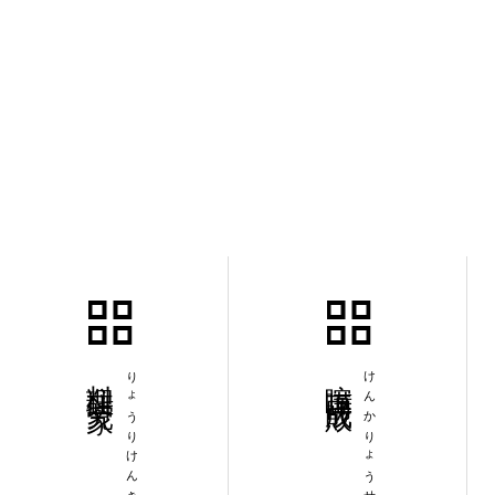
料理研究家
りょうりけんきゅうか
喧嘩両成敗
けんかりょうせいばい