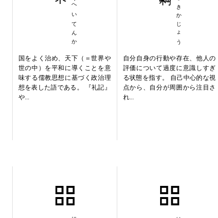
ちこくへいてんか
じいしきかじょう
国をよく治め、天下（＝世界や
自分自身の行動や存在、他人の
世の中）を平和に導くことを意
評価について過度に意識しすぎ
味する儒教思想に基づく政治理
る状態を指す。 自己中心的な視
想を表した語である。 『礼記』
点から、自分が周囲から注目さ
や...
れ...