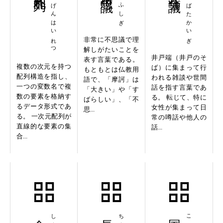
たじげんはいれつ
まかふしぎ
いどばたかいぎ
非常に不思議で理
解しがたいことを
井戸端（井戸のそ
表す言葉である。
複数の次元を持つ
ば）に集まって行
もともとは仏教用
配列構造を指し、
われる雑談や世間
語で、「摩訶」は
一つの変数名で複
話を指す言葉であ
「大きい」や「す
数の要素を格納す
る。 転じて、特に
ばらしい」、「不
るデータ形式であ
女性が集まって日
思...
る。 一次元配列が
常の噂話や他人の
直線的な要素の集
話...
合...
食料自給率
長時間労働
国土交通省