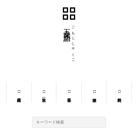
五文字熟語
ごもじじゅくご