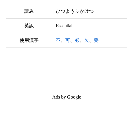
読み
ひつようふかけつ
英訳
Essential
使用漢字
不
、
可
、
必
、
欠
、
要
Ads by Google