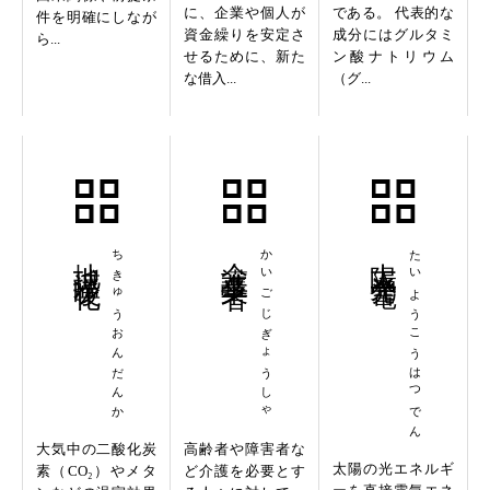
に、企業や個人が
である。 代表的な
件を明確にしなが
資金繰りを安定さ
成分にはグルタミ
ら...
せるために、新た
ン酸ナトリウム
な借入...
（グ...
地球温暖化
ちきゅうおんだんか
介護事業者
かいごじぎょうしゃ
太陽光発電
たいようこうはつでん
大気中の二酸化炭
高齢者や障害者な
太陽の光エネルギ
素（CO₂）やメタ
ど介護を必要とす