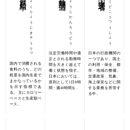
しょくりょうじきゅうりつ
ちょうじかんろうどう
こくどこうつうしょう
法定労働時間や適
日本の行政機関の
正とされる勤務時
一つであり、国土
国内で消費される
間を大きく超えて
の利用・保全、都
食料のうち、どの
働く状態を指す。
市・地域の整備、
程度を国内生産で
日本においては、
交通政策、気象、
まかなっているか
原則として1日8時
海上保安などに関
を示す指標であ
間・週40時間を...
する業務を所管す
る。 主にカロリー
る中...
ベースと生産額ベ
ース...