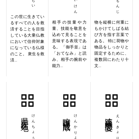
この世に生きてい
相手の技量や力
物を縦横に何重に
るすべての人を救
量、技能を敬意を
もかけてしばる結
済することを目指
込めて見ることを
び方を指す言葉で
している大乗仏教
意味する表現であ
ある。 特に荷物や
において信仰対象
る。 「御手並」は
物品をしっかりと
になっている仏様
「おてなみ」と読
固定するために、
のこと。 衆生を救
み、相手の腕前や
複数回にわたり十
済...
能力...
文...
県庁所在地
喧嘩両成敗
遠距離恋愛
えんきょりれんあい