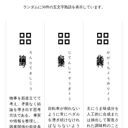
ランダムに30件の五文字熟語を表示しています。
論理的思考
ろんりてきしこう
自転車操業
じてんしゃそうぎょう
化学調味料
かがくちょうみりょう
物事を筋道立てて
考え、矛盾なく結
自転車が倒れない
主にうま味成分を
論を導き出す思考
ように常にペダル
人工的に合成また
方法である。 事実
を漕ぎ続けなけれ
は抽出して製造さ
や情報を整理し、
ばならないよう
れた調味料のこと
因果関係や前提条