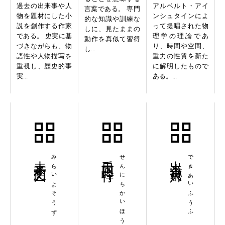
過去の出来事や人
アルベルト・アイ
言葉である。 専門
物を題材にした小
ンシュタインによ
的な知識や訓練な
説を創作する作家
って提唱された物
しに、見たままの
である。 史実に基
理学の理論であ
動作を真似て習得
づきながらも、物
り、時間や空間、
し...
語性や人物描写を
重力の性質を新た
重視し、歴史的事
に解明したもので
実...
ある。...
未来予想図
みらいよそうず
千日回峰行
せんにちかいほうぎょう
出来合夫婦
できあいふうふ