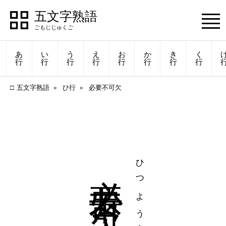
五文字熟語
あ
い
う
え
お
か
き
く
行
行
行
行
行
行
行
行
五文字熟語
ひ行
必要不可欠
必要不可欠
ひつようふかけつ