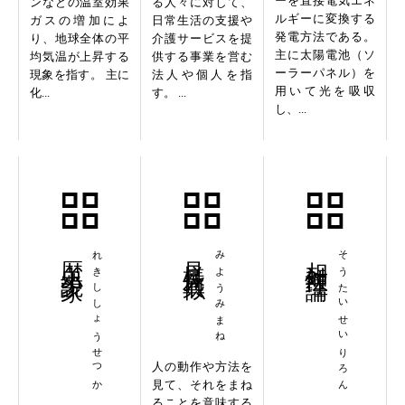
ーを直接電気エネ
ンなどの温室効果
る人々に対して、
ルギーに変換する
ガスの増加によ
日常生活の支援や
発電方法である。
り、地球全体の平
介護サービスを提
主に太陽電池（ソ
均気温が上昇する
供する事業を営む
ーラーパネル）を
現象を指す。 主に
法人や個人を指
用いて光を吸収
化...
す。 ...
し、...
歴史小説家
れきししょうせつか
見様見真似
みようみまね
相対性理論
そうたいせいりろん
人の動作や方法を
見て、それをまね
ることを意味する