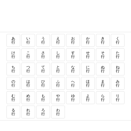
あ
い
う
え
お
か
き
く
行
行
行
行
行
行
行
行
け
こ
さ
し
す
せ
そ
た
行
行
行
行
行
行
行
行
ち
つ
て
と
な
に
ぬ
ね
行
行
行
行
行
行
行
行
の
は
ひ
ふ
へ
ほ
ま
み
行
行
行
行
行
行
行
行
む
め
も
や
ゆ
よ
ら
り
行
行
行
行
行
行
行
行
る
れ
ろ
わ
行
行
行
行