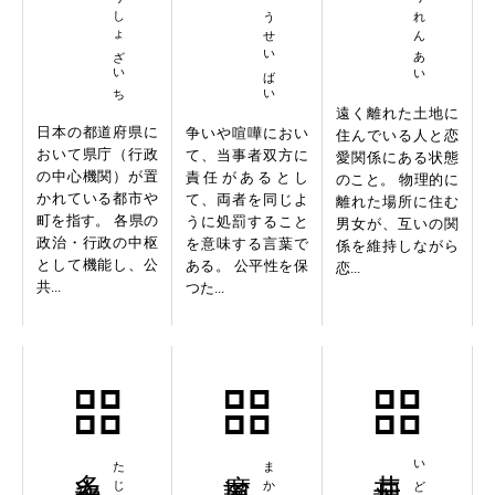
けんちょうしょざいち
けんかりょうせいばい
遠く離れた土地に
日本の都道府県に
争いや喧嘩におい
住んでいる人と恋
おいて県庁（行政
て、当事者双方に
愛関係にある状態
の中心機関）が置
責任があるとし
のこと。 物理的に
かれている都市や
て、両者を同じよ
離れた場所に住む
町を指す。 各県の
うに処罰すること
男女が、互いの関
政治・行政の中枢
を意味する言葉で
係を維持しながら
として機能し、公
ある。 公平性を保
恋...
共...
つた...
多次元配列
摩訶不思議
井戸端会議