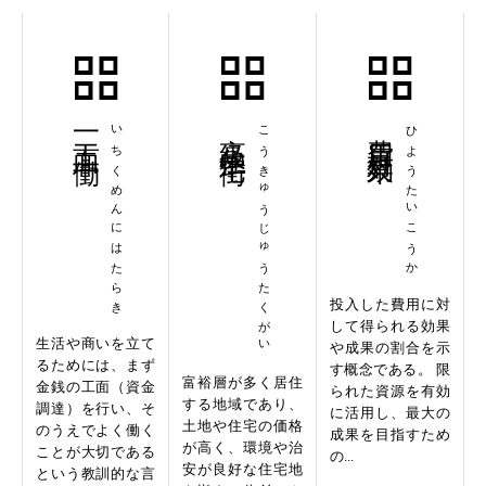
一工面二働
いちくめんにはたらき
高級住宅街
こうきゅうじゅうたくがい
費用対効果
ひようたいこうか
投入した費用に対
して得られる効果
生活や商いを立て
や成果の割合を示
るためには、まず
す概念である。 限
富裕層が多く居住
金銭の工面（資金
られた資源を有効
する地域であり、
調達）を行い、そ
に活用し、最大の
土地や住宅の価格
のうえでよく働く
成果を目指すため
が高く、環境や治
ことが大切である
の...
安が良好な住宅地
という教訓的な言