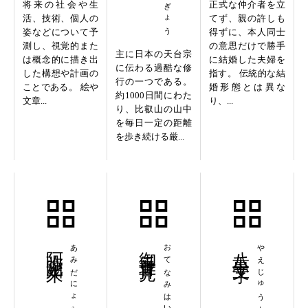
将来の社会や生
正式な仲介者を立
活、技術、個人の
てず、親の許しも
姿などについて予
得ずに、本人同士
測し、視覚的また
の意思だけで勝手
主に日本の天台宗
は概念的に描き出
に結婚した夫婦を
に伝わる過酷な修
した構想や計画の
指す。 伝統的な結
行の一つである。
ことである。 絵や
婚形態とは異な
約1000日間にわた
文章...
り、...
り、比叡山の山中
を毎日一定の距離
を歩き続ける厳...
阿弥陀如来
あみだにょらい
御手並拝見
おてなみはいけん
八重十文字
やえじゅうもんじ