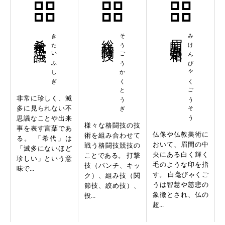
希代不思議
きたいふしぎ
総合格闘技
そうごうかくとうぎ
眉間白毫相
みけんびゃくごうそう
非常に珍しく、滅
多に見られない不
思議なことや出来
様々な格闘技の技
事を表す言葉であ
仏像や仏教美術に
術を組み合わせて
る。 「希代」は
おいて、眉間の中
戦う格闘技競技の
「滅多にないほど
央にある白く輝く
ことである。 打撃
珍しい」という意
毛のような印を指
技（パンチ、キッ
味で...
す。 白毫びゃくご
ク）、組み技（関
うは智慧や慈悲の
節技、絞め技）、
象徴とされ、仏の
投...
超...