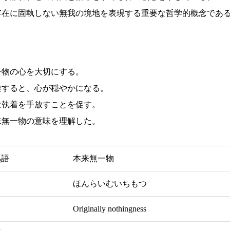
存在に固執しない無我の境地を表現する重要な哲学的概念であ
一物の心を大切にする。
達すると、心が穏やかになる。
は執着を手放すことを促す。
来無一物の意味を理解した。
熟語
本来無一物
ほんらいむいちもつ
Originally nothingness