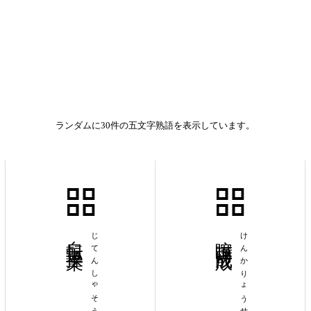
ランダムに30件の五文字熟語を表示しています。
自転車操業
じてんしゃそうぎょう
喧嘩両成敗
けんかりょうせいばい