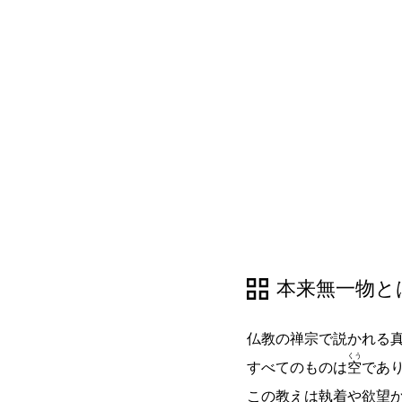
本来無一物と
仏教の禅宗で説かれる
くう
すべてのものは
空
であ
この教えは執着や欲望