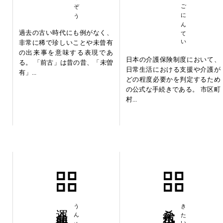
ようかいごにんてい
過去の古い時代にも例がなく、
非常に稀で珍しいことや未曾有
の出来事を意味する表現であ
日本の介護保険制度において、
る。 「前古」は昔の昔、「未曽
日常生活における支援や介護が
有」...
どの程度必要かを判定するため
の公式な手続きである。 市区町
村...
運命共同体
希代不思議