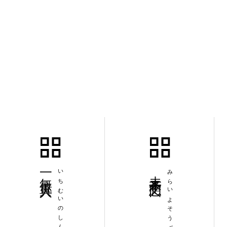
一無位真人
いちむいのしんにん
未来予想図
みらいよそうず