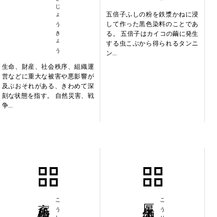
ききてきじょうきょう
五倍子ふしの粉を鉄漿かねに浸
して作った黒色染料のことであ
る。 五倍子はカイコの繭に発生
する虫こぶから得られるタンニ
ン...
生命、財産、社会秩序、組織運
営などに重大な被害や悪影響が
及ぶおそれがある、きわめて深
刻な状態を指す。 自然災害、戦
争...
高所恐怖症
厚生労働省