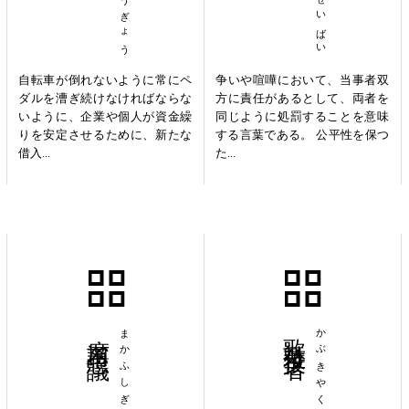
自転車が倒れないように常にペ
争いや喧嘩において、当事者双
ダルを漕ぎ続けなければならな
方に責任があるとして、両者を
いように、企業や個人が資金繰
同じように処罰することを意味
りを安定させるために、新たな
する言葉である。 公平性を保つ
借入...
た...
摩訶不思議
まかふしぎ
歌舞伎役者
かぶきやくしゃ