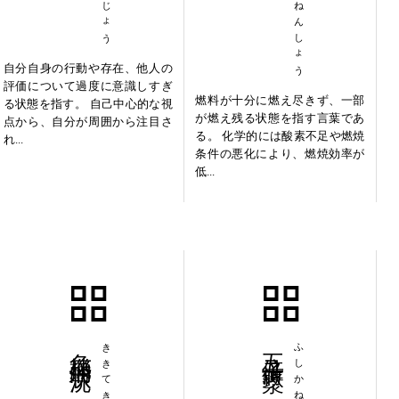
自分自身の行動や存在、他人の
評価について過度に意識しすぎ
燃料が十分に燃え尽きず、一部
る状態を指す。 自己中心的な視
が燃え残る状態を指す言葉であ
点から、自分が周囲から注目さ
る。 化学的には酸素不足や燃焼
れ...
条件の悪化により、燃焼効率が
低...
危機的状況
五倍子鉄漿
ふしかね