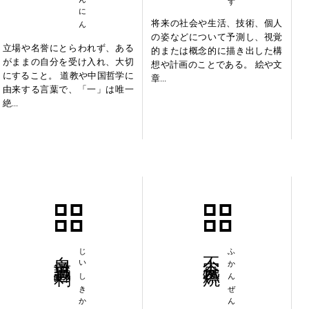
将来の社会や生活、技術、個人
の姿などについて予測し、視覚
立場や名誉にとらわれず、ある
的または概念的に描き出した構
がままの自分を受け入れ、大切
想や計画のことである。 絵や文
にすること。 道教や中国哲学に
章...
由来する言葉で、「一」は唯一
絶...
自意識過剰
じいしきかじょう
不完全燃焼
ふかんぜんねんしょう