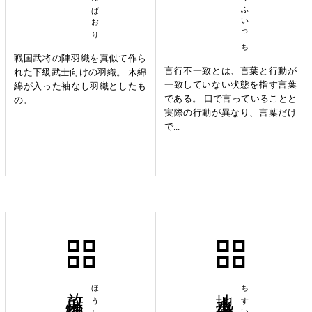
げんこうふいっち
戦国武将の陣羽織を真似て作ら
言行不一致とは、言葉と行動が
れた下級武士向けの羽織。 木綿
一致していない状態を指す言葉
綿が入った袖なし羽織としたも
である。 口で言っていることと
の。
実際の行動が異なり、言葉だけ
で...
放射性物質
地水火風空