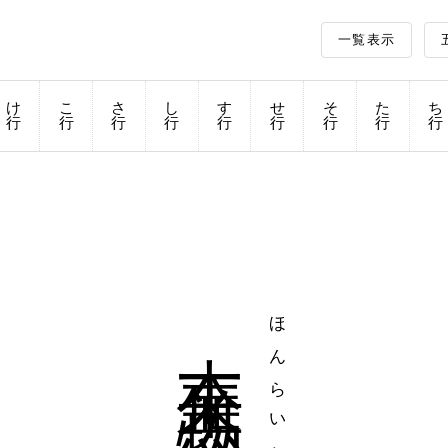
一覧表示
け
こ
さ
し
す
せ
そ
た
ち
行
行
行
行
行
行
行
行
行
本来無一物