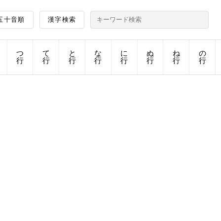
五十音順
漢字検索
つ
て
と
な
に
ぬ
ね
の
行
行
行
行
行
行
行
行