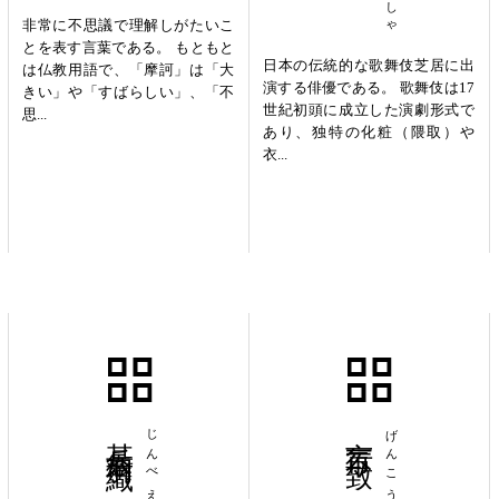
非常に不思議で理解しがたいこ
とを表す言葉である。 もともと
日本の伝統的な歌舞伎芝居に出
は仏教用語で、「摩訶」は「大
演する俳優である。 歌舞伎は17
きい」や「すばらしい」、「不
世紀初頭に成立した演劇形式で
思...
あり、独特の化粧（隈取）や
衣...
甚兵衛羽織
じんべえばおり
言行不一致