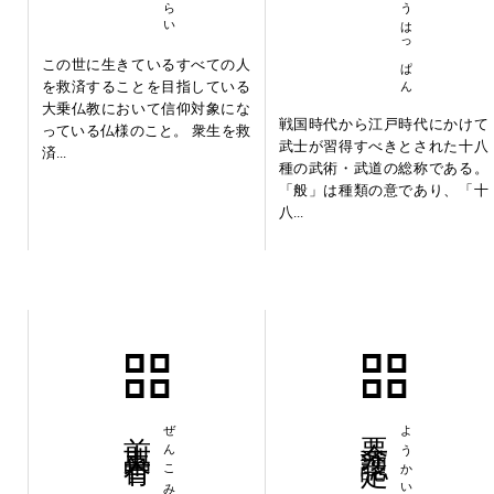
この世に生きているすべての人
を救済することを目指している
大乗仏教において信仰対象にな
戦国時代から江戸時代にかけて
っている仏様のこと。 衆生を救
武士が習得すべきとされた十八
済...
種の武術・武道の総称である。
「般」は種類の意であり、「十
八...
前古未曽有
ぜんこみぞう
要介護認定