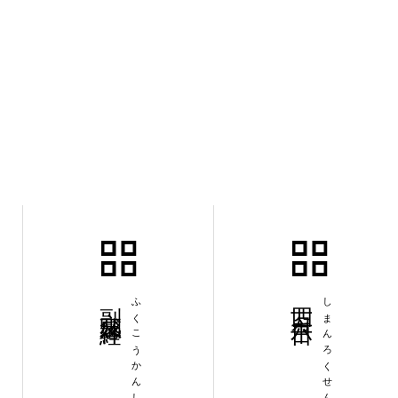
副交感神経
ふくこうかんしんけい
四万六千日
しまんろくせんにち