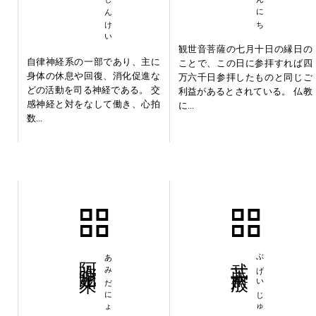
観世音菩薩の七月十日の縁日の
自律神経系の一部であり、主に
ことで、この日に参拝すれば四
身体の休息や回復、消化促進な
万六千日参拝したものと同じご
どの活動を司る神経である。 交
利益があるとされている。 仏教
感神経と対をなして働き、心拍
に...
数...
阿弥陀如来
あみだにょらい
武芸十八般
ぶげいじゅうはっぱん