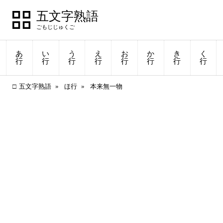
五文字熟語
あ
い
う
え
お
か
き
く
行
行
行
行
行
行
行
行
五文字熟語
ほ行
本来無一物