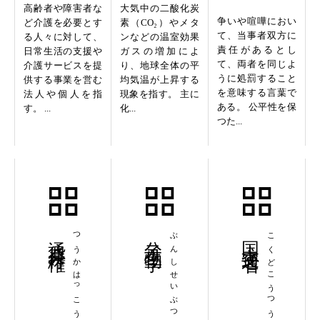
高齢者や障害者な
大気中の二酸化炭
争いや喧嘩におい
ど介護を必要とす
素（CO₂）やメタ
て、当事者双方に
る人々に対して、
ンなどの温室効果
責任があるとし
日常生活の支援や
ガスの増加によ
て、両者を同じよ
介護サービスを提
り、地球全体の平
うに処罰すること
供する事業を営む
均気温が上昇する
を意味する言葉で
法人や個人を指
現象を指す。 主に
ある。 公平性を保
す。 ...
化...
つた...
通貨発行権
つうかはっこうけん
分子生物学
ぶんしせいぶつがく
国土交通省
こくどこうつうしょう