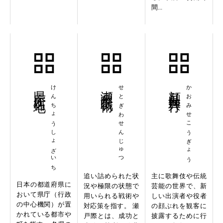
間...
県庁所在地
けんちょうしょざいち
瀬戸際戦術
せとぎわせんじゅつ
顔見世興行
かおみせこうぎょう
追い詰められた状
主に歌舞伎や伝統
日本の都道府県に
況や極限の状態で
芸能の世界で、新
おいて県庁（行政
用いられる戦術や
しい出演者や役者
の中心機関）が置
対応策を指す。 瀬
の顔ぶれを観客に
かれている都市や
戸際とは、成功と
披露するために行