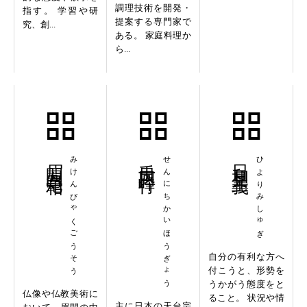
調理技術を開発・
指す。 学習や研
提案する専門家で
究、創...
ある。 家庭料理か
ら...
眉間白毫相
みけんびゃくごうそう
千日回峰行
せんにちかいほうぎょう
日和見主義
ひよりみしゅぎ
自分の有利な方へ
付こうと、形勢を
うかがう態度をと
仏像や仏教美術に
ること。 状況や情
主に日本の天台宗