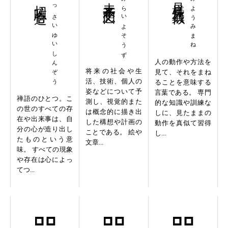
いっさいゆいしんぞう
みらいよそうず
みようみまね
人の動作や方法を
将来の社会や生
見て、それをまね
活、技術、個人の
ることを意味する
姿などについて予
言葉である。 専門
禅語のひとつ。こ
測し、視覚的また
的な知識や訓練な
の世のすべての存
は概念的に描き出
しに、見たままの
在や出来事は、自
した構想や計画の
動作を真似て習得
分の心が造り出し
ことである。 絵や
し...
たものという意
文章...
味。 すべての現象
や存在は心によっ
てつ...