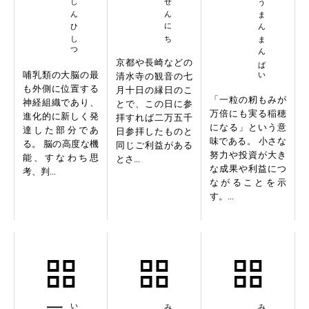
いちりゅうまんまんばい
京都や長崎などの
哺乳類の大脳の最
清水寺の観音の七
も外側に位置する
月十日の縁日のこ
「一粒の籾もみが
神経組織であり、
とで、この日に参
万倍にも実る稲穂
進化的に新しく発
拝すれば二万五千
になる」という意
達した部分であ
日参拝したものと
味である。 小さな
る。 脳の高度な機
同じご利益がある
努力や投資が大き
能、すなわち思
とさ...
な成果や利益につ
考、判...
ながることを示
す。...
一切唯心造
未来予想図
見様見真似