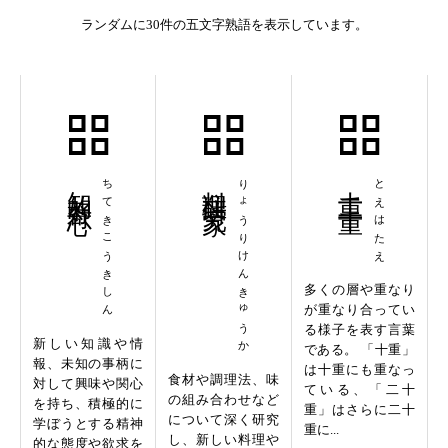
ランダムに30件の五文字熟語を表示しています。
知的好奇心
ちてきこうきしん
料理研究家
りょうりけんきゅうか
十重二十重
とえはたえ
多くの層や重なり
が重なり合ってい
る様子を表す言葉
新しい知識や情
である。 「十重」
報、未知の事柄に
は十重にも重なっ
食材や調理法、味
対して興味や関心
ている、「二十
の組み合わせなど
を持ち、積極的に
重」はさらに二十
について深く研究
学ぼうとする精神
重に...
し、新しい料理や
的な態度や欲求を