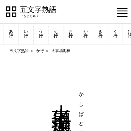
五文字熟語
あ
い
う
え
お
か
き
く
行
行
行
行
行
行
行
行
五文字熟語
か行
火事場泥棒
火事場泥棒
かじばどろぼう