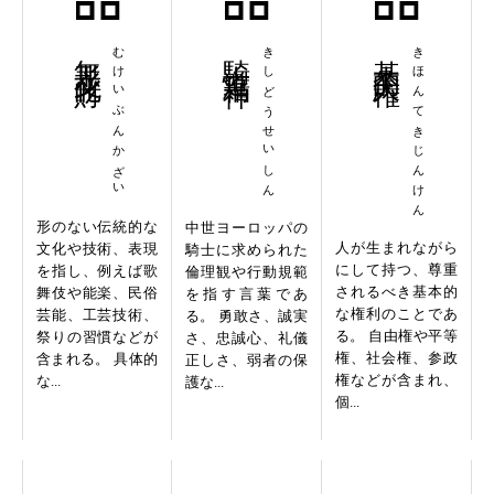
無形文化財
むけいぶんかざい
騎士道精神
きしどうせいしん
基本的人権
きほんてきじんけん
形のない伝統的な
中世ヨーロッパの
人が生まれながら
文化や技術、表現
騎士に求められた
にして持つ、尊重
を指し、例えば歌
倫理観や行動規範
されるべき基本的
舞伎や能楽、民俗
を指す言葉であ
な権利のことであ
芸能、工芸技術、
る。 勇敢さ、誠実
る。 自由権や平等
祭りの習慣などが
さ、忠誠心、礼儀
権、社会権、参政
含まれる。 具体的
正しさ、弱者の保
権などが含まれ、
な...
護な...
個...