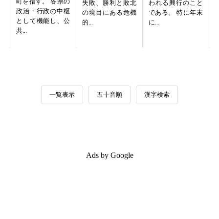
町を指す。 各県の
失敗、勝利と敗北
われる興行のこと
政治・行政の中枢
の境目にある危機
である。 特に年末
として機能し、公
的...
に...
共...
一覧表示
五十音順
漢字検索
Ads by Google