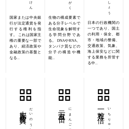
国家または中央銀
生物の構成要素で
日本の行政機関の
行が法定通貨を発
ある分子レベルで
一つであり、国土
行する権利を指
生命現象を解明す
の利用・保全、都
す。 これは国家主
る学問分野であ
市・地域の整備、
権の重要な一部で
る。 DNAやRNA、
交通政策、気象、
あり、経済政策や
タンパク質などの
海上保安などに関
金融政策の基盤と
分子の構造や機
する業務を所管す
なる...
能...
る中...
大脳新皮質
だいのうしんひしつ
二万五千日
にまんごせんにち
一粒万々倍