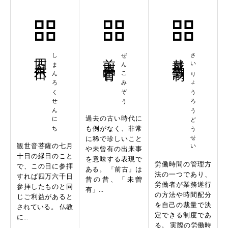
四万六千日
しまんろくせんにち
前古未曽有
ぜんこみぞう
裁量労働制
さいりょうろうどうせい
過去の古い時代に
も例がなく、非常
に稀で珍しいこと
観世音菩薩の七月
や未曾有の出来事
十日の縁日のこと
を意味する表現で
労働時間の管理方
で、この日に参拝
ある。 「前古」は
法の一つであり、
すれば四万六千日
昔の昔、「未曽
労働者が業務遂行
参拝したものと同
有」...
の方法や時間配分
じご利益があると
を自己の裁量で決
されている。 仏教
定できる制度であ
に...
る。 実際の労働時