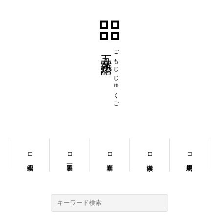
五文字熟語
ごもじじゅくご