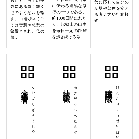
おいて、眉間の中
勢に応じて自分の
に伝わる過酷な修
央にある白く輝く
立場や態度を変え
行の一つである。
毛のような印を指
る考え方や行動様
約1000日間にわた
す。 白毫びゃくご
式...
り、比叡山の山中
うは智慧や慈悲の
を毎日一定の距離
象徴とされ、仏の
を歩き続ける厳...
超...
介護事業者
かいごじぎょうしゃ
地球温暖化
ちきゅうおんだんか
喧嘩両成敗
けんかりょうせいばい