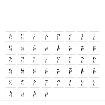
あ
い
う
え
お
か
き
く
行
行
行
行
行
行
行
行
け
こ
さ
し
す
せ
そ
た
行
行
行
行
行
行
行
行
ち
つ
て
と
な
に
ぬ
ね
行
行
行
行
行
行
行
行
の
は
ひ
ふ
へ
ほ
ま
み
行
行
行
行
行
行
行
行
む
め
も
や
ゆ
よ
ら
り
行
行
行
行
行
行
行
行
る
れ
ろ
わ
行
行
行
行