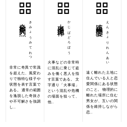
奇妙奇天烈
きみょうみてれつ
火事場泥棒
かじばどろぼう
遠距離恋愛
えんきょりれんあい
火事などの非常時
非常に奇異で常識
に混乱に乗じて盗
遠く離れた土地に
を超えた、風変わ
みを働く悪人を指
住んでいる人と恋
りで独特な様子や
す言葉である。 文
愛関係にある状態
状態を表す言葉で
字通り「火事場」
のこと。 物理的に
ある。 通常の範囲
という混乱や危機
離れた場所に住む
を逸脱した奇抜さ
の場面を狙って、
男女が、互いの関
や不可解さを強調
他...
係を維持しながら
し...
恋...