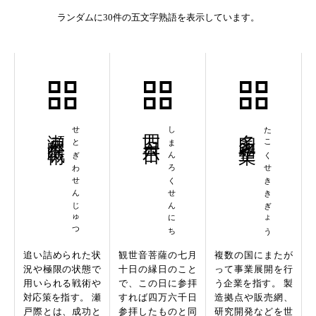
ランダムに30件の五文字熟語を表示しています。
瀬戸際戦術
せとぎわせんじゅつ
四万六千日
しまんろくせんにち
多国籍企業
たこくせききぎょう
追い詰められた状
観世音菩薩の七月
複数の国にまたが
況や極限の状態で
十日の縁日のこと
って事業展開を行
用いられる戦術や
で、この日に参拝
う企業を指す。 製
対応策を指す。 瀬
すれば四万六千日
造拠点や販売網、
戸際とは、成功と
参拝したものと同
研究開発などを世