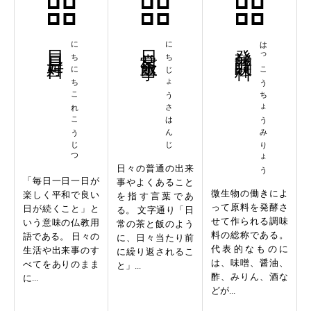
日日是好日
にちにちこれこうじつ
日常茶飯事
にちじょうさはんじ
発酵調味料
はっこうちょうみりょう
日々の普通の出来
「毎日一日一日が
事やよくあること
微生物の働きによ
楽しく平和で良い
を指す言葉であ
って原料を発酵さ
日が続くこと」と
る。 文字通り「日
せて作られる調味
いう意味の仏教用
常の茶と飯のよう
料の総称である。
語である。 日々の
に、日々当たり前
代表的なものに
生活や出来事のす
に繰り返されるこ
は、味噌、醤油、
べてをありのまま
と」...
酢、みりん、酒な
に...
どが...