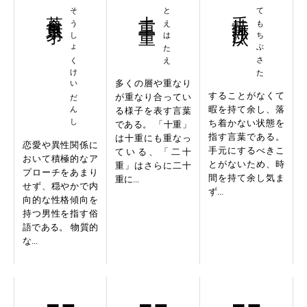
草食系男子
そうしょくけいだんし
十重二十重
とえはたえ
手持無沙汰
てもちぶさた
多くの層や重なり
することがなくて
が重なり合ってい
暇を持て余し、落
る様子を表す言葉
ち着かない状態を
である。 「十重」
指す言葉である。
は十重にも重なっ
恋愛や異性関係に
手元にするべきこ
ている、「二十
おいて積極的なア
とがないため、時
重」はさらに二十
プローチをあまり
間を持て余し気ま
重に...
せず、穏やかで内
ず...
向的な性格傾向を
持つ男性を指す俗
語である。 物質的
な...