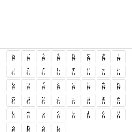
あ
い
う
え
お
か
き
く
行
行
行
行
行
行
行
行
け
こ
さ
し
す
せ
そ
た
行
行
行
行
行
行
行
行
ち
つ
て
と
な
に
ぬ
ね
行
行
行
行
行
行
行
行
の
は
ひ
ふ
へ
ほ
ま
み
行
行
行
行
行
行
行
行
む
め
も
や
ゆ
よ
ら
り
行
行
行
行
行
行
行
行
る
れ
ろ
わ
行
行
行
行