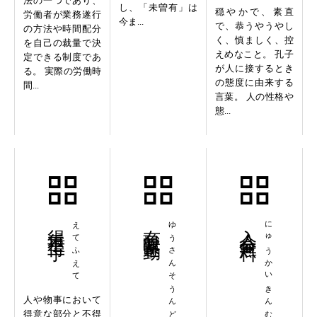
法の一つであり、
し、「未曽有」は
穏やかで、素直
労働者が業務遂行
今ま...
で、恭うやうやし
の方法や時間配分
く、慎ましく、控
を自己の裁量で決
えめなこと。 孔子
定できる制度であ
が人に接するとき
る。 実際の労働時
の態度に由来する
間...
言葉。 人の性格や
態...
得手不得手
えてふえて
有酸素運動
ゆうさんそうんどう
入会金無料
にゅうかいきんむりょう
人や物事において
得意な部分と不得