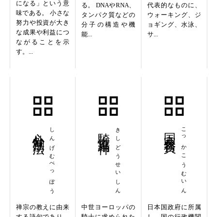
になる」という意
る。 DNAやRNA、
代表的なものに、
味である。 小さな
タンパク質などの
ウォーキング、ジ
努力や投資が大き
分子の構造や機
ョギング、水泳、
な成果や利益につ
能...
サ...
ながることを示
す。...
心外無別法
しんげむべっぽう
騎士道精神
きしどうせいしん
国家公務員
こっかこうむいん
禅宗の教えに由来
中世ヨーロッパの
日本国政府に所属
する語句であり、
騎士に求められた
し、国の行政機関