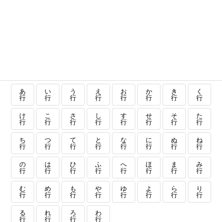
あ
い
う
え
お
か
き
く
行
行
行
行
行
行
行
行
け
こ
さ
し
す
せ
そ
た
行
行
行
行
行
行
行
行
ち
つ
て
と
な
に
ぬ
ね
行
行
行
行
行
行
行
行
の
は
ひ
ふ
へ
ほ
ま
み
行
行
行
行
行
行
行
行
む
め
も
や
ゆ
よ
ら
り
行
行
行
行
行
行
行
行
る
れ
ろ
わ
行
行
行
行