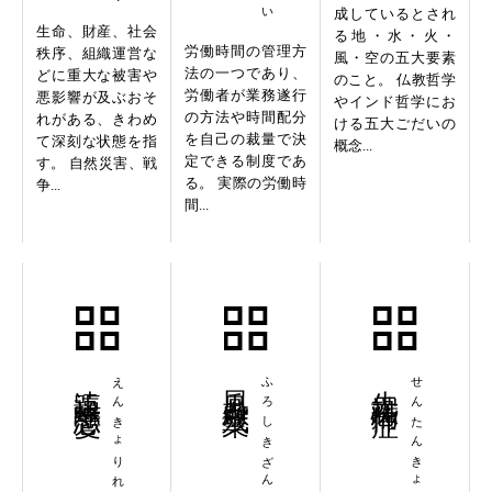
成しているとされ
生命、財産、社会
る地・水・火・
労働時間の管理方
秩序、組織運営な
風・空の五大要素
法の一つであり、
どに重大な被害や
のこと。 仏教哲学
労働者が業務遂行
悪影響が及ぶおそ
やインド哲学にお
の方法や時間配分
れがある、きわめ
ける五大ごだいの
を自己の裁量で決
て深刻な状態を指
概念...
定できる制度であ
す。 自然災害、戦
る。 実際の労働時
争...
間...
遠距離恋愛
えんきょりれんあい
風呂敷残業
ふろしきざんぎょう
先端恐怖症
せんたんきょうふしょう