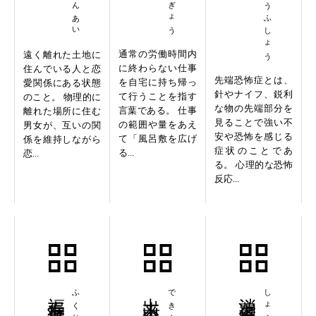
通常の労働時間内
遠く離れた土地に
に終わらない仕事
住んでいる人と恋
先端恐怖症とは、
を自宅に持ち帰っ
愛関係にある状態
針やナイフ、鋭利
て行うことを指す
のこと。 物理的に
な物の先端部分を
言葉である。 仕事
離れた場所に住む
見ることで強い不
の範囲や量をあえ
男女が、互いの関
安や恐怖を感じる
て「風呂敷を広げ
係を維持しながら
症状のことであ
る...
恋...
る。 心理的な恐怖
反応...
福寿海無量
出来不出来
できふでき
消費者金融