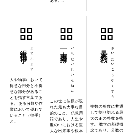
ある。...
得手不得手
えてふえて
一大事因縁
いちだいじいんねん
最大公約数
さいだいこうやくすう
人や物事において
得意な部分と不得
意な部分があるこ
とを指す言葉であ
この世に仏様が現
る。 ある分野や作
複数の整数に共通
れた最も大事な目
業において優れて
して割り切れる最
的のこと。 仏教用
いること（得手）
大の正の整数を指
語であり、人生や
と...
す。 数学の基礎概
世の中における重
念であり、分数の
大な出来事や根本