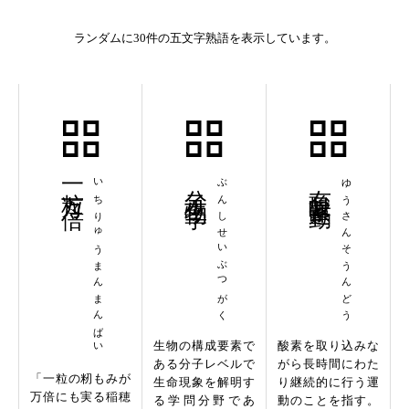
ランダムに30件の五文字熟語を表示しています。
一粒万々倍
いちりゅうまんまんばい
分子生物学
ぶんしせいぶつがく
有酸素運動
ゆうさんそうんどう
生物の構成要素で
酸素を取り込みな
ある分子レベルで
がら長時間にわた
「一粒の籾もみが
生命現象を解明す
り継続的に行う運
万倍にも実る稲穂
る学問分野であ
動のことを指す。