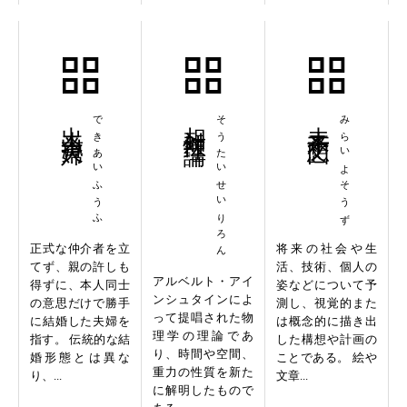
出来合夫婦
できあいふうふ
相対性理論
そうたいせいりろん
未来予想図
みらいよそうず
正式な仲介者を立
将来の社会や生
てず、親の許しも
活、技術、個人の
アルベルト・アイ
得ずに、本人同士
姿などについて予
ンシュタインによ
の意思だけで勝手
測し、視覚的また
って提唱された物
に結婚した夫婦を
は概念的に描き出
理学の理論であ
指す。 伝統的な結
した構想や計画の
り、時間や空間、
婚形態とは異な
ことである。 絵や
重力の性質を新た
り、...
文章...
に解明したもので