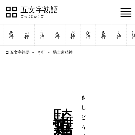
五文字熟語
あ
い
う
え
お
か
き
く
行
行
行
行
行
行
行
行
五文字熟語
き行
騎士道精神
騎士道精神
きしどうせいしん