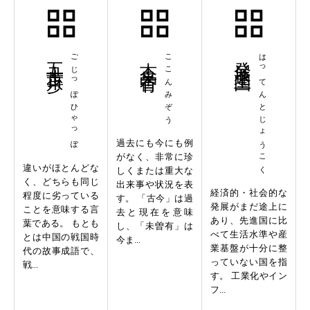
五十歩百歩
ごじっぽひゃっぽ
古今未曽有
ここんみぞう
発展途上国
はってんとじょうこく
過去にも今にも例
がなく、非常に珍
違いがほとんどな
しくまたは重大な
く、どちらも同じ
出来事や状況を表
経済的・社会的な
程度に劣っている
す。 「古今」は過
発展がまだ途上に
ことを意味する言
去と現在を意味
あり、先進国に比
葉である。 もとも
し、「未曽有」は
べて生活水準や産
とは中国の戦国時
今ま...
業基盤が十分に整
代の故事成語で、
っていない国を指
戦...
す。 工業化やイン
フ...