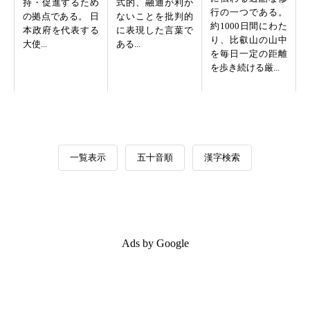
持・促進するため
式的、融通が利か
行の一つである。
の拠点である。 日
ないことを批判的
約1000日間にわた
本政府を代表する
に表現した言葉で
り、比叡山の山中
大使...
ある...
を毎日一定の距離
を歩き続ける厳...
一覧表示
五十音順
漢字検索
Ads by Google