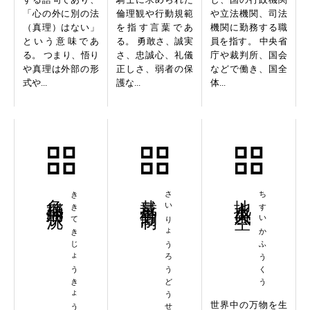
「心の外に別の法
倫理観や行動規範
や立法機関、司法
（真理）はない」
を指す言葉であ
機関に勤務する職
という意味であ
る。 勇敢さ、誠実
員を指す。 中央省
る。 つまり、悟り
さ、忠誠心、礼儀
庁や裁判所、国会
や真理は外部の形
正しさ、弱者の保
などで働き、国全
式や...
護な...
体...
危機的状況
ききてきじょうきょう
裁量労働制
さいりょうろうどうせい
地水火風空
ちすいかふうくう
世界中の万物を生