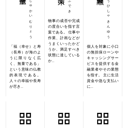
ふくじゅかいむりょう
しょうひしゃきんゆう
物事の成否や完成
の度合いを指す言
葉である。 仕事や
作業、計画などが
うまくいったかど
「福（幸せ）と寿
個人を対象に小口
うか、満足すべき
（長寿）が海のよ
の無担保ローンや
状態に達している
うに限りなく広
キャッシングサー
か...
く、無量である」
ビスを提供する金
という意味の仏教
融業者やその業態
的表現である。
を指す。 主に生活
人々の幸福や長寿
資金や急な支払い
が尽き...
に...