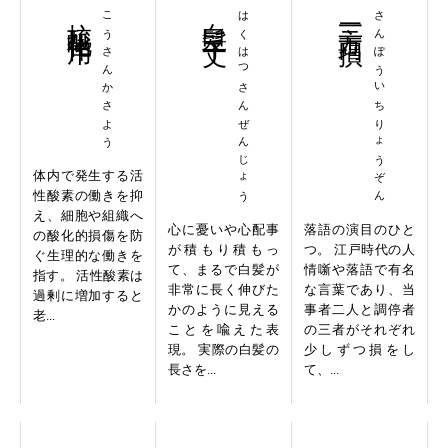
抗酸化作用
こうさんかさよう
白髪三千丈
はくはつさんぜんじょう
三方一両損
さんぽういちりょうぞん
体内で発生する活
性酸素の働きを抑
え、細胞や組織へ
心に憂いや心配事
落語の演目のひと
の酸化的損傷を防
が積もり積もっ
つ。 江戸時代の人
ぐ生理的な働きを
て、まるで白髪が
情噺や落語で有名
指す。 活性酸素は
非常に長く伸びた
な言葉であり、当
過剰に増加すると
かのように見える
事者二人と調停者
老...
ことを喩えた表
の三者がそれぞれ
現。 実際の白髪の
少しずつ損をし
長さを...
て、...