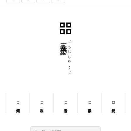
五文字熟語
ごもじじゅくご